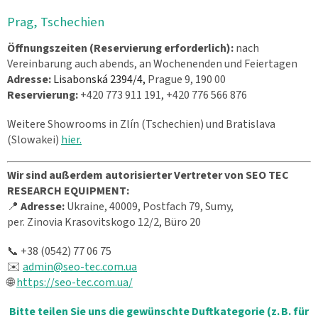
Prag, Tschechien
Öffnungszeiten (Reservierung erforderlich):
nach
Vereinbarung auch abends, an Wochenenden und Feiertagen
Adresse:
Lisabonská 2394/4,
Prague 9,
190 00
Reservierung:
+420 773 911 191, +420 776 566 876
Weitere Showrooms in Zlín (Tschechien) und Bratislava
(Slowakei)
hier.
Wir sind außerdem autorisierter Vertreter von SEO TEC
RESEARCH EQUIPMENT:
📍
Adresse:
Ukraine, 40009, Postfach 79, Sumy,
per. Zinovia Krasovitskogo 12/2, Büro 20
📞 +38 (0542) 77 06 75
✉️
admin@seo-tec.com.ua
🌐
https://seo-tec.com.ua/
Bitte teilen Sie uns die gewünschte Duftkategorie (z. B. für