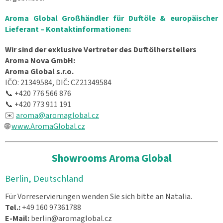
Aroma Global Großhändler für Duftöle & europäischer
Lieferant – Kontaktinformationen:
Wir sind der exklusive Vertreter des Duftölherstellers
Aroma Nova GmbH:
Aroma Global s.r.o.
IČO: 21349584, DIČ: CZ21349584
📞 +420 776 566 876
📞 +420 773 911 191
✉️
aroma@aromaglobal.cz
🌐
www.AromaGlobal.cz
Showrooms Aroma Global
Berlin, Deutschland
Für Vorreservierungen wenden Sie sich bitte an Natalia.
Tel.:
+49 160 97361788
E-Mail:
berlin@aromaglobal.cz