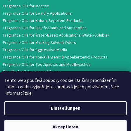
Fragrance Oils for Incense
Fragrance Oils for Laundry Applications
Fragrance Oils for Natural Repellent Products
Fragrance Oils for Disinfectants and Antiseptics
Fragrance Oils for Water-Based Applications (Water-Soluble)
Fragrance Oils for Masking Solvent Odors
Fragrance Oils for Aggressive Media
Fragrance Oils for Non-Allergenic (Hypoallergenic) Products
Fragrance Oils for Toothpastes and Mouthwashes
The "Budget" Fragrance Oils Line
Tento web používá soubory cookie. Dalším procházením
tohoto webu vyjadřujete souhlas s jejich používáním.. Více
informací
zde
.
Einstellungen
Erstellt von Shoptet
Akzeptieren
Copyright 2026
AROMA GLOBAL
. Alle Rechte vorbehalten.