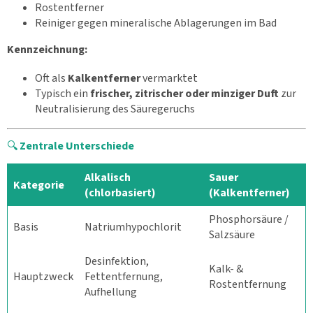
Rostentferner
Reiniger gegen mineralische Ablagerungen im Bad
Kennzeichnung:
Oft als
Kalkentferner
vermarktet
Typisch ein
frischer, zitrischer oder minziger Duft
zur
Neutralisierung des Säuregeruchs
🔍
Zentrale Unterschiede
Alkalisch
Sauer
Kategorie
(chlorbasiert)
(Kalkentferner)
Phosphorsäure /
Basis
Natriumhypochlorit
Salzsäure
Desinfektion,
Kalk- &
Hauptzweck
Fettentfernung,
Rostentfernung
Aufhellung