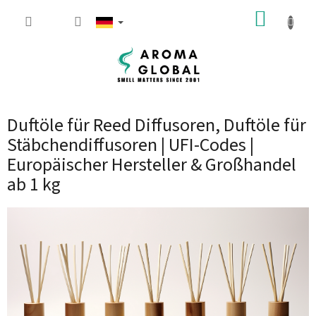
Zum Inhalt springen
WARE
Duftöle für Reed Diffusoren, Duftöle für
Stäbchendiffusoren | UFI-Codes |
Europäischer Hersteller & Großhandel
ab 1 kg