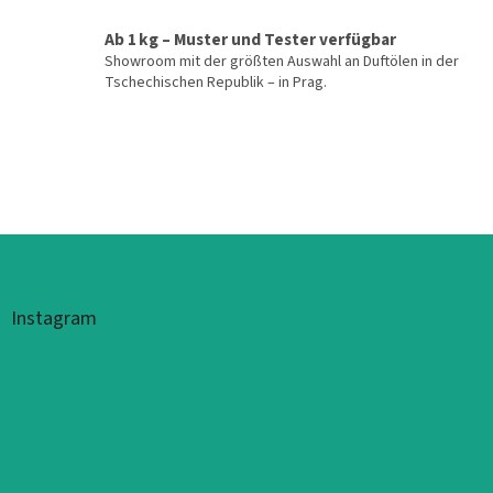
Ab 1 kg – Muster und Tester verfügbar
Showroom mit der größten Auswahl an Duftölen in der
Tschechischen Republik – in Prag.
Fußzeile
Instagram