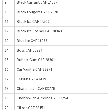
9
Black Currant CAF 24537
10
Black Fougere CAF 82378
11
Black Ice CAF 92509
12
Black Ice Cosmo CAF 28943
13
Blue Ice CAF 18366
14
Boss CAF 88774
15
Bubble Gum CAF 28301
16
Car Vanilla CAF 83271
17
Celsius CAF 47439
18
Charismatic CAF 83776
19
Cherry with Almond CAF 12754
20
Citron CAF 38151