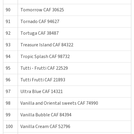
90
Tomorrow CAF 30625
91
Tornado CAF 94627
92
Tortuga CAF 38487
93
Treasure Island CAF 84322
94
Tropic Splash CAF 98732
95
Tutti - Frutti CAF 22529
96
Tutti Frutti CAF 21893
97
Ultra Blue CAF 14321
98
Vanilla and Oriental sweets CAF 74990
99
Vanilla Bubble CAF 84394
100
Vanilla Cream CAF 52796