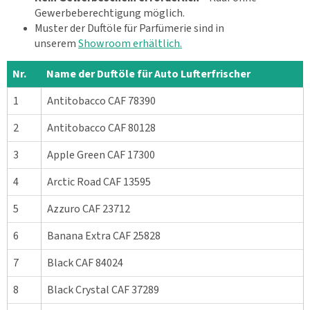
Gewerbeberechtigung möglich.
Muster der Duftöle für Parfümerie sind in
unserem
Showroom erhältlich.
Nr.
Name der Duftöle für Auto Lufterfrischer
1
Antitobacco CAF 78390
2
Antitobacco CAF 80128
3
Apple Green CAF 17300
4
Arctic Road CAF 13595
5
Azzuro CAF 23712
6
Banana Extra CAF 25828
7
Black CAF 84024
8
Black Crystal CAF 37289