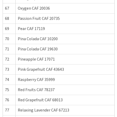
67
Oxygen CAF 20036
68
Passion Fruit CAF 20735
69
Pear CAF 17119
70
Pina Colada CAF 10200
71
Pina Colada CAF 19630
72
Pineapple CAF 17071
73
Pink Grapefruit CAF 43643
74
Raspberry CAF 35999
75
Red Fruits CAF 78237
76
Red Grapefruit CAF 68013
77
Relaxing Lavender CAF 67213