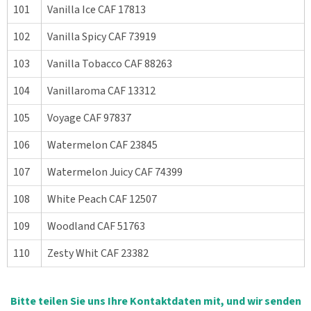
101
Vanilla Ice CAF 17813
102
Vanilla Spicy CAF 73919
103
Vanilla Tobacco CAF 88263
104
Vanillaroma CAF 13312
105
Voyage CAF 97837
106
Watermelon CAF 23845
107
Watermelon Juicy CAF 74399
108
White Peach CAF 12507
109
Woodland CAF 51763
110
Zesty Whit CAF 23382
Bitte teilen Sie uns Ihre Kontaktdaten mit, und wir senden