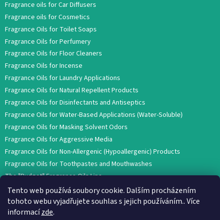
Fragrance oils for Car Diffusers
Fragrance oils for Cosmetics
Fragrance Oils for Toilet Soaps
Fragrance Oils for Perfumery
Fragrance Oils for Floor Cleaners
Fragrance Oils for Incense
Fragrance Oils for Laundry Applications
Fragrance Oils for Natural Repellent Products
Fragrance Oils for Disinfectants and Antiseptics
Fragrance Oils for Water-Based Applications (Water-Soluble)
Fragrance Oils for Masking Solvent Odors
Fragrance Oils for Aggressive Media
Fragrance Oils for Non-Allergenic (Hypoallergenic) Products
Fragrance Oils for Toothpastes and Mouthwashes
The "Budget" Fragrance Oils Line
Tento web používá soubory cookie. Dalším procházením
tohoto webu vyjadřujete souhlas s jejich používáním.. Více
informací
zde
.