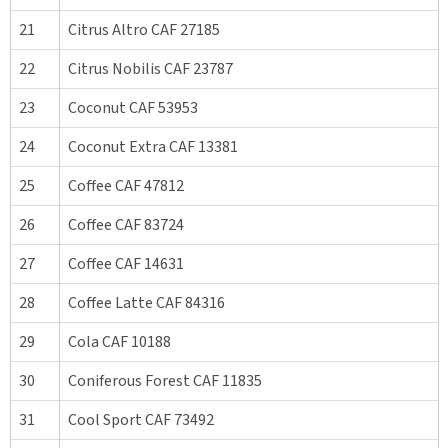
21
Citrus Altro CAF 27185
22
Citrus Nobilis CAF 23787
23
Coconut CAF 53953
24
Coconut Extra CAF 13381
25
Coffee CAF 47812
26
Coffee CAF 83724
27
Coffee CAF 14631
28
Coffee Latte CAF 84316
29
Cola CAF 10188
30
Coniferous Forest CAF 11835
31
Cool Sport CAF 73492