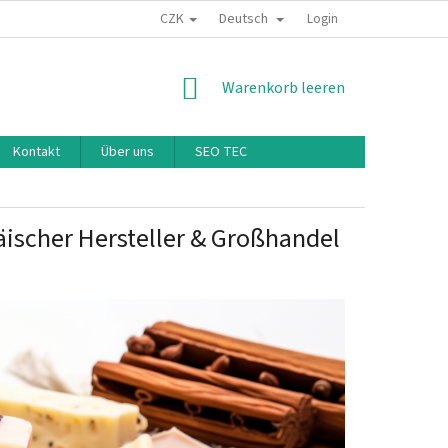
CZK
Deutsch
Login
WARENKORB
Warenkorb leeren
Kontakt
Über uns
SEO TEC
päischer Hersteller & Großhandel