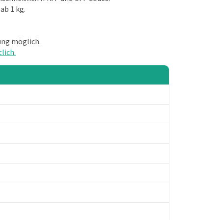
ab 1 kg.
ng möglich.
lich.