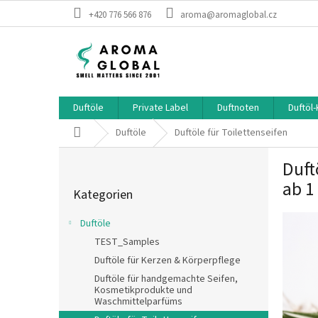
Zum Inhalt springen
+420 776 566 876
aroma@aromaglobal.cz
Duftöle
Private Label
Duftnoten
Duftöl
Startseite
Duftöle
Duftöle für Toilettenseifen
Seitenleiste
Duft
Kategorien überspringen
ab 1
Kategorien
Duftöle
TEST_Samples
Duftöle für Kerzen & Körperpflege
Duftöle für handgemachte Seifen,
Kosmetikprodukte und
Waschmittelparfüms