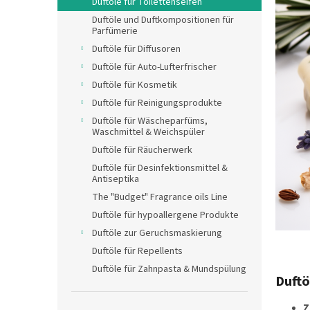
Duftöle für Toilettenseifen
Duftöle und Duftkompositionen für
Parfümerie
Duftöle für Diffusoren
Duftöle für Auto-Lufterfrischer
Duftöle für Kosmetik
Duftöle für Reinigungsprodukte
Duftöle für Wäscheparfüms,
Waschmittel & Weichspüler
Duftöle für Räucherwerk
Duftöle für Desinfektionsmittel &
Antiseptika
The "Budget" Fragrance oils Line
Duftöle für hypoallergene Produkte
Duftöle zur Geruchsmaskierung
Duftöle für Repellents
Duftöle für Zahnpasta & Mundspülung
Duftö
Z