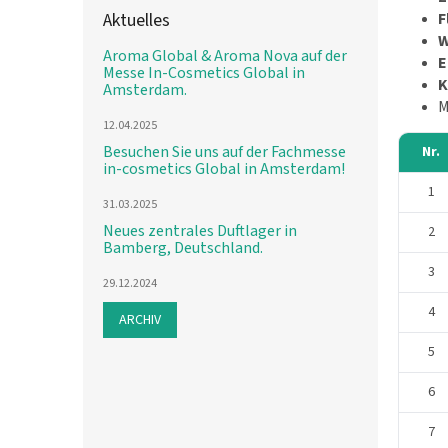
Aktuelles
F
W
Aroma Global & Aroma Nova auf der
E
Messe In-Cosmetics Global in
K
Amsterdam.
M
12.04.2025
Besuchen Sie uns auf der Fachmesse
Nr.
in-cosmetics Global in Amsterdam!
1
31.03.2025
Neues zentrales Duftlager in
2
Bamberg, Deutschland.
3
29.12.2024
4
ARCHIV
5
6
7