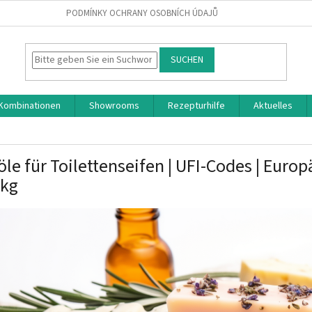
PODMÍNKY OCHRANY OSOBNÍCH ÚDAJŮ
SUCHEN
-Kombinationen
Showrooms
Rezepturhilfe
Aktuelles
öle für Toilettenseifen | UFI-Codes | Euro
 kg