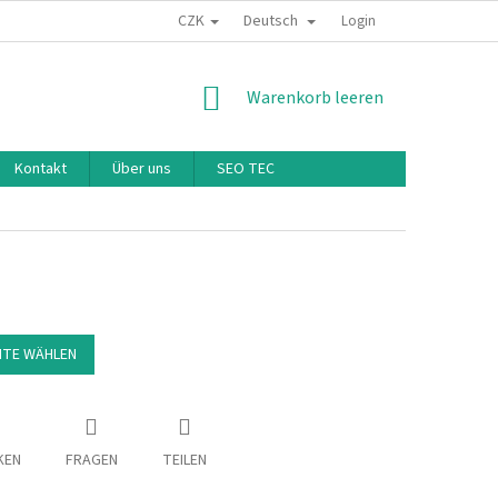
CZK
Deutsch
Login
WARENKORB
Warenkorb leeren
Kontakt
Über uns
SEO TEC
NTE WÄHLEN
KEN
FRAGEN
TEILEN