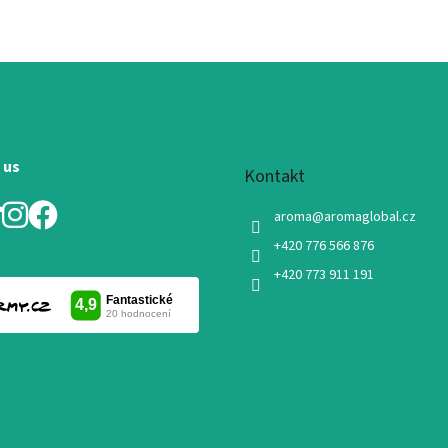
 us
Kontakt
aroma
@
aromaglobal.cz
+420 776 566 876
+420 773 911 191