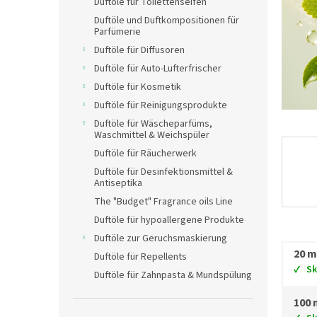
Duftöle für Toilettenseifen
Duftöle und Duftkompositionen für
Parfümerie
Duftöle für Diffusoren
Duftöle für Auto-Lufterfrischer
Duftöle für Kosmetik
Duftöle für Reinigungsprodukte
Duftöle für Wäscheparfüms,
Waschmittel & Weichspüler
Duftöle für Räucherwerk
Duftöle für Desinfektionsmittel &
Antiseptika
The "Budget" Fragrance oils Line
Duftöle für hypoallergene Produkte
Duftöle zur Geruchsmaskierung
20 m
Duftöle für Repellents
S
Duftöle für Zahnpasta & Mundspülung
100 