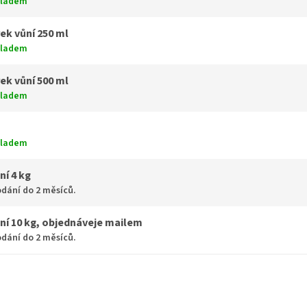
kladem
ek vůní 250 ml
kladem
ek vůní 500 ml
kladem
kladem
ní 4 kg
dání do 2 měsíců.
ní 10 kg, objednáveje mailem
dání do 2 měsíců.