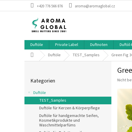
Zum Inhalt springen
+420 776 566 876
aroma@aromaglobal.cz
Duftöle
Private Label
Duftnoten
Duftöl
Startseite
Duftöle
TEST_Samples
Green Fig 
Seitenleiste
Gree
Kategorien überspringen
Die durc
Kategorien
Nicht b
Duftöle
TEST_Samples
Duftöle für Kerzen & Körperpflege
Duftöle für handgemachte Seifen,
Kosmetikprodukte und
Waschmittelparfüms