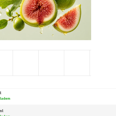
l
kladem
ml