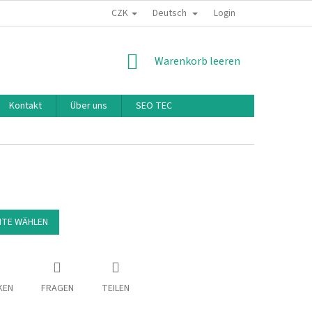
CZK
Deutsch
Login
WARENKORB
Warenkorb leeren
Kontakt
Über uns
SEO TEC
NTE WÄHLEN
KEN
FRAGEN
TEILEN