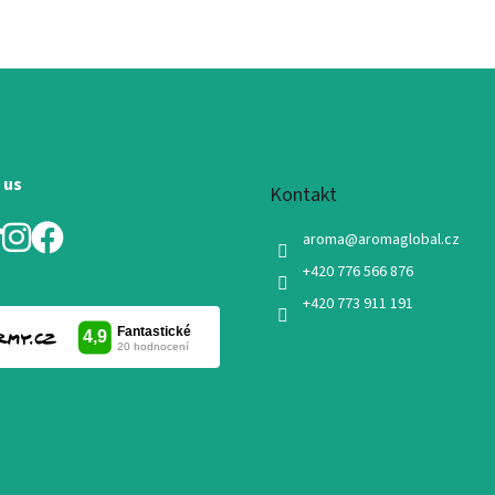
 us
Kontakt
aroma
@
aromaglobal.cz
+420 776 566 876
+420 773 911 191