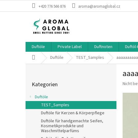
Zum Inhalt springen
+420 776 566 876
aroma@aromaglobal.cz
Duftöle
Private Label
Duftnoten
Duftöl
Startseite
Duftöle
TEST_Samples
aaaaaaaaaa
Seitenleiste
aaa
Kategorien überspringen
Die durc
Kategorien
Nicht b
Duftöle
TEST_Samples
Duftöle für Kerzen & Körperpflege
Duftöle für handgemachte Seifen,
Kosmetikprodukte und
Waschmittelparfüms