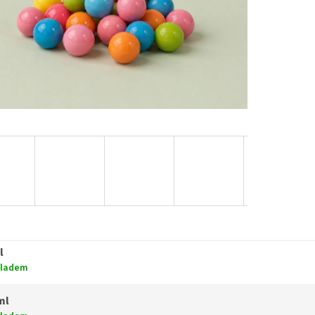
l
kladem
ml