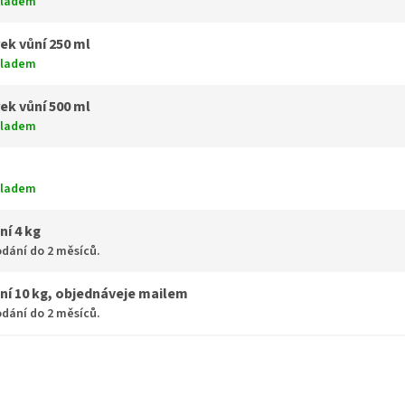
kladem
ek vůní 250 ml
kladem
ek vůní 500 ml
kladem
kladem
ní 4 kg
dání do 2 měsíců.
ní 10 kg, objednáveje mailem
dání do 2 měsíců.