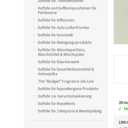
Duftöle für Toilettenseifen
Duftöle und Duftkompositionen für
Parfümerie
Duftöle für Diffusoren
Duftöle für Auto-Lufterfrischer
Duftöle für Kosmetik
Duftöle für Reinigungsprodukte
Duftöle für Wäscheparfüms,
Waschmittel & Weichspüler
Duftöle für Räucherwerk
Duftöle für Desinfektionsmittel &
Antiseptika
The "Budget" Fragrance oils Line
Duftöle für hypoallergene Produkte
Duftöle zur Geruchsmaskierung
20 m
Duftöle für Repellents
S
Duftöle für Zahnpasta & Mundspülung
100 