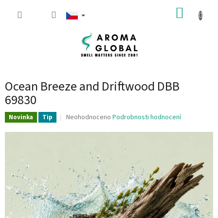
Přejít na obsah
NÁKUP
Ocean Breeze and Driftwood DBB
69830
Průměrné hodnocení produktu je 0.0 z 5 hvězdiček.
Neohodnoceno
Podrobnosti hodnocení
Novinka
Tip