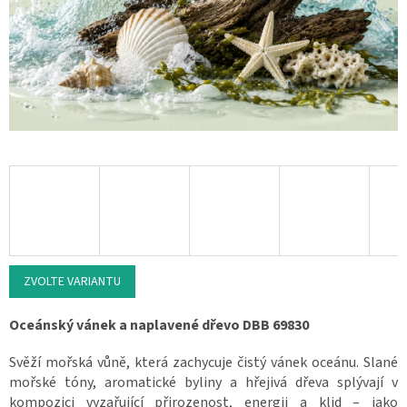
ZVOLTE VARIANTU
Oceánský vánek a naplavené dřevo DBB 69830
Svěží mořská vůně, která zachycuje čistý vánek oceánu. Slané
mořské tóny, aromatické byliny a hřejivá dřeva splývají v
kompozici vyzařující přirozenost, energii a klid – jako