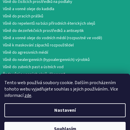
Vůně do čistících prostředků na podlahy
Vůně a vonné oleje do kadidla
Vůně do pracích prášků
Vůně do repelentů na bázi přírodních éterických olejů
Vůně do dezinfekčních prostředků a antiseptik
Vůně a vonné oleje do vodních médií (rozpustné ve vodě)
Vůně k maskování zápachů rozpouštědel
Vůně do agresivních médií
Vůně do nealergenních (hypoalergenních) výrobků
Vůně do zubních past a ústních vod
Řada vůní a vonných olejů „Ekonom“
Tento web používá soubory cookie. Dalším procházením
tohoto webu vyjadřujete souhlas s jejich používáním.. Více
informací
zde
.
Nastavení
Vytvořil Shoptet
Souhlasím
Copyright 2026
AROMA GLOBAL
. Všechna práva vyhrazena.