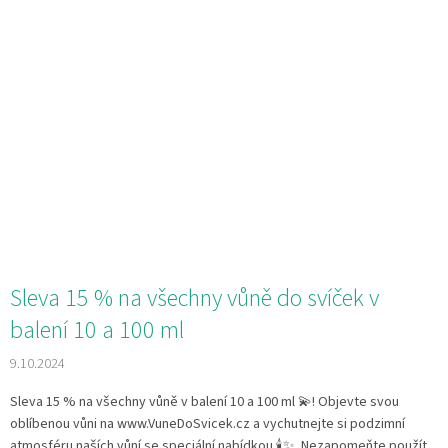
Sleva 15 % na všechny vůně do svíček v
balení 10 a 100 ml
9.10.2024
Sleva 15 % na všechny vůně v balení 10 a 100 ml 💫! Objevte svou
oblíbenou vůni na www.VuneDoSvicek.cz a vychutnejte si podzimní
atmosféru naších vůní se speciální nabídkou 🕯✨. Nezapomeňte použít