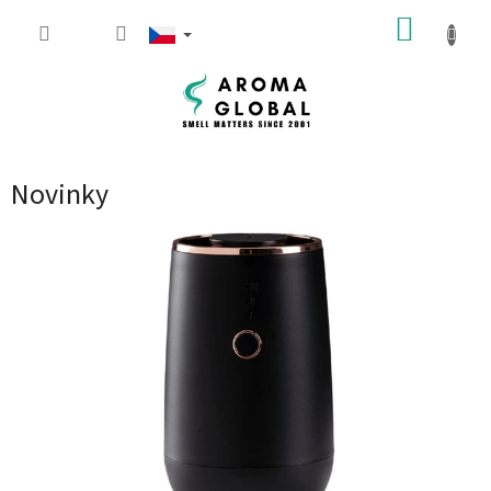
Přejít na obsah
NÁKUP
Novinky
Výpis článků