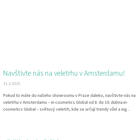
Navštivte nás na veletrhu v Amsterdamu!
31.3.2025
Pokud to máte do našeho showroomu v Praze daleko, navštivte nás na
veletrhu v Amsterdamu – in-cosmetics Global od 8. do 10. dubna.in-
cosmetics Global – světový veletrh, kde se určují trendy vůní a ing...