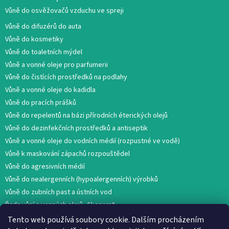
Vůně do osvěžovačů vzduchu ve spreji
Vůně do difuzérů do auta
Vůně do kosmetiky
Vůně do toaletních mýdel
Vůně a vonné oleje pro parfumerii
Vůně do čistících prostředků na podlahy
Vůně a vonné oleje do kadidla
Vůně do pracích prášků
Vůně do repelentů na bázi přírodních éterických olejů
Vůně do dezinfekčních prostředků a antiseptik
Vůně a vonné oleje do vodních médií (rozpustné ve vodě)
Vůně k maskování zápachů rozpouštědel
Vůně do agresivních médií
Vůně do nealergenních (hypoalergenních) výrobků
Vůně do zubních past a ústních vod
Řada vůní a vonných olejů „Ekonom“
Tento web používá soubory cookie. Dalším procházením