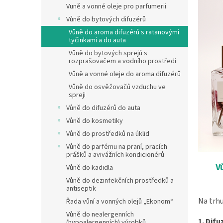
Vuně a vonné oleje pro parfumerii
Vůně do bytových difuzérů
Vůně do aroma difuzérů s ratanovými
tyčinkami a do auta
Vůně do bytových sprejů s
rozprašovačem a vodního prostředí
Vůně a vonné oleje do aroma difuzérů
Vůně do osvěžovačů vzduchu ve
spreji
Vůně do difuzérů do auta
Vůně do kosmetiky
Vůně do prostředků na úklid
Vůně do parfému na praní, pracích
prášků a avivážních kondicionérů
V
Vůně do kadidla
Vůně do dezinfekčních prostředků a
antiseptik
Na trhu
Řada vůní a vonných olejů „Ekonom“
Vůně do nealergenních
1. Dif
(hypoalergenních) výrobků