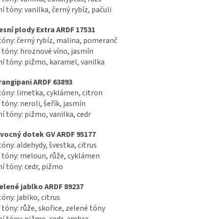
í tóny: vanilka, černý rybíz, pačuli
esní plody Extra ARDF 17531
tóny: černý rybíz, malina, pomeranč
 tóny: hroznové víno, jasmín
í tóny: pižmo, karamel, vanilka
rangipani ARDF 63893
tóny: limetka, cyklámen, citron
 tóny: neroli, šeřík, jasmín
í tóny: pižmo, vanilka, cedr
vocný dotek GV ARDF 95177
tóny: aldehydy, švestka, citrus
 tóny: meloun, růže, cyklámen
í tóny: cedr, pižmo
elené jablko ARDF 89237
tóny: jablko, citrus
 tóny: růže, skořice, zelené tóny
í tóny: pižmo, cedr, ambra