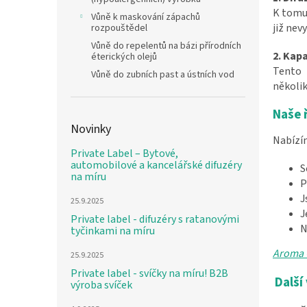
K tomu 
Vůně k maskování zápachů
již nev
rozpouštědel
Vůně do repelentů na bázi přírodních
2. Kapa
éterických olejů
Tento 
Vůně do zubních past a ústních vod
několik
Naše 
Novinky
Nabízím
Private Label – Bytové,
automobilové a kancelářské difuzéry
S
na míru
P
J
25.9.2025
J
Private label - difuzéry s ratanovými
N
tyčinkami na míru
Aroma 
25.9.2025
Private label - svíčky na míru! B2B
Další
výroba svíček