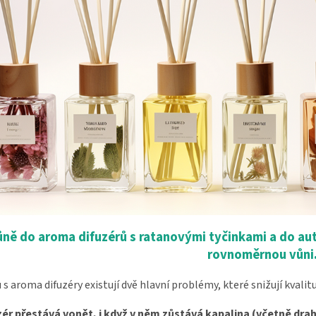
ůně do aroma difuzérů s ratanovými tyčinkami a do au
rovnoměrnou vůni
 s aroma difuzéry existují dvě hlavní problémy, které snižují kvali
uzér přestává vonět, i když v něm zůstává kapalina (včetně dr