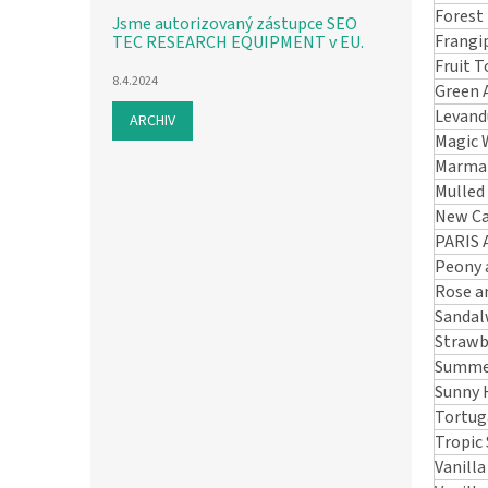
Forest
Jsme autorizovaný zástupce SEO
Frangi
TEC RESEARCH EQUIPMENT v EU.
Fruit 
8.4.2024
Green 
Levand
ARCHIV
Magic 
Marmar
Mulled
New Ca
PARIS 
Peony 
Rose a
Sandal
Strawb
Summe
Sunny 
Tortug
Tropic
Vanill