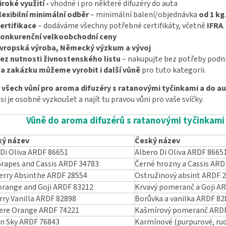
iroké využití -
vhodné i pro některé difuzéry do auta
lexibilní minimální odběr
– minimální balení/objednávka
od 1 kg
.
ertifikace
– dodáváme všechny potřebné certifikáty, včetně
IFRA
.
onkurenční velkoobchodní ceny
vropská výroba, Německý výzkum a vývoj
ez nutnosti živnostenského listu
– nakupujte bez potřeby podn
a zakázku můžeme vyrobit i další vůně
pro tuto kategorii.
 všech vůní pro aroma difuzéry s ratanovými tyčinkami a do a
 si je osobně vyzkoušet a najít tu pravou vůni pro vaše svíčky.
Vůně do aroma difuzérů s ratanovými tyčinkami
ký název
Český název
 Di Oliva ARDF 86651
Albero Di Oliva ARDF 8665
Grapes and Cassis ARDF 34783
Černé hrozny a Cassis ARD
erry Absinthe ARDF 28554
Ostružinový absint ARDF 
orange and Goji ARDF 83212
Krvavý pomeranč a Goji A
rry Vanilla ARDF 82898
Borůvka a vanilka ARDF 82
re Orange ARDF 74221
Kašmírový pomeranč ARDF
n Sky ARDF 76843
Karmínové (purpurové, ru