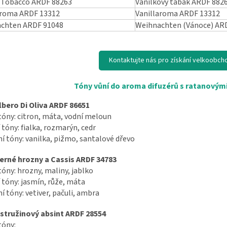
a Tobacco ARDF 88263
Vanilkový tabák ARDF 882
aroma ARDF 13312
Vanillaroma ARDF 13312
chten ARDF 91048
Weihnachten (Vánoce) AR
Kontaktujte nás pro získání velkoobch
Tóny vůní do aroma difuzérů s ratanovými
lbero Di Oliva ARDF 86651
tóny: citron, máta, vodní meloun
 tóny: fialka, rozmarýn, cedr
í tóny: vanilka, pižmo, santalové dřevo
erné hrozny a Cassis ARDF 34783
tóny: hrozny, maliny, jablko
 tóny: jasmín, růže, máta
í tóny: vetiver, pačuli, ambra
stružinový absint ARDF 28554
tóny: