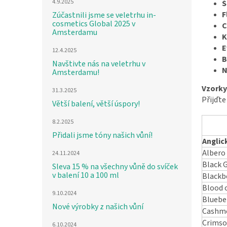
4.9.2025
Š
F
Zúčastnili jsme se veletrhu in-
cosmetics Global 2025 v
C
Amsterdamu
K
E
12.4.2025
B
Navštivte nás na veletrhu v
N
Amsterdamu!
Vzorky
31.3.2025
Přijďte
Větší balení, větší úspory!
8.2.2025
Přidali jsme tóny našich vůní!
Anglic
Albero
24.11.2024
Black 
Sleva 15 % na všechny vůně do svíček
v balení 10 a 100 ml
Blackb
Blood 
9.10.2024
Bluebe
Nové výrobky z našich vůní
Cashme
Crimso
6.10.2024