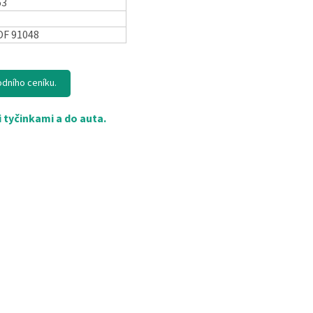
63
DF 91048
odního ceníku.
 tyčinkami a do auta.