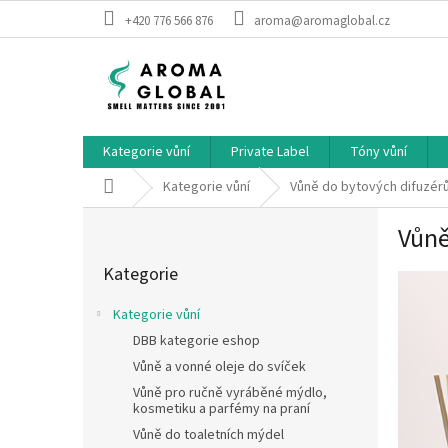
Přejít na obsah
+420 776 566 876
aroma@aromaglobal.cz
Kategorie vůní
Private Label
Tóny vůní
Domů
Kategorie vůní
Vůně do bytových difuzér
Postranní panel
Vůně
Přeskočit kategorie
Kategorie
Kategorie vůní
DBB kategorie eshop
Vůně a vonné oleje do svíček
Vůně pro ručně vyráběné mýdlo,
kosmetiku a parfémy na praní
Vůně do toaletních mýdel