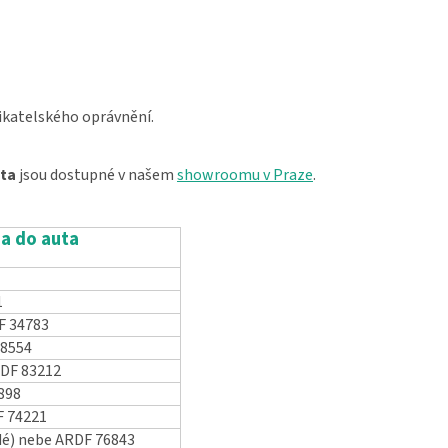
ikatelského oprávnění.
uta
jsou dostupné v našem
showroomu v Praze
.
 a do auta
1
F 34783
28554
RDF 83212
898
 74221
dé) nebe ARDF 76843