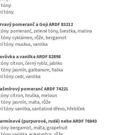
 tóny:
í tóny:
rvavý pomeranč a Goji ARDF 83212
tóny: pomeranč, zelené tóny, švestka, malina
 tóny: cyklámen, růže, bergamot
í tóny: muskus, vanilka
orůvka a vanilka ARDF 82898
tóny: citron, černý rybíz, jablko
 tóny: jasmín, galbanum, fialka
í tóny: cedr, vanilka
ašmírový pomeranč ARDF 74221
tóny: citron, hruška, meloun
 tóny: jasmín, máta, růže
í tóny: vanilka, santalové dřevo, hřebíček
armínové (purpurové, rudé) nebe ARDF 76843
tóny: bergamot, máta, grapefruit
 tóny: vanilka, eukalyptus, růže