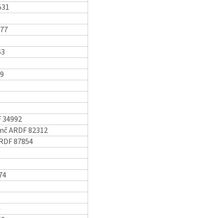
531
177
63
69
F 34992
nč ARDF 82312
ARDF 87854
74
4