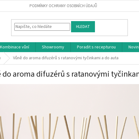
PODMÍNKY OCHRANY OSOBNÍCH ÚDAJŮ
HLEDAT
Kombinace vůní
Showroomy
Poradit s recepturou
Novin
ů
Vůně do aroma difuzérů s ratanovými tyčinkami a do auta
 do aroma difuzérů s ratanovými tyčinkam