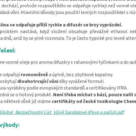
dochází, protože rozpouštědlo se odpařuje rychleji než vonné olej
ydává vůni. Hlavními důvody jsou použití levných rozpouštědel s ní
lina se odpařuje příliš rychle a difuzér se brzy vyprázdní.
problém nastává, když složení obsahuje převážně ethanol nebo
a dnů, aniž by se plně rozvinula. To je často typické pro levné alter
řešení:
e vonné oleje pro aroma difuzéry s ratanovými tyčinkami a do aut
e odpařují
rovnoměrně
a úplně, bez zbytkové kapaliny.
oskytují
dlouhotrvající vůni
díky vyvážené formuli.
sou vyráběny podle evropských standardů a certifikovány IFRA.
edná se o hotový produkt.
Není třeba míchat s bází, pouze nalít 
a některé vůně již máme
certifikáty od české toxikologie Chem
Global_Bezpečnostní Líst_Vůně Sandalové dřevo a pačuli.pdf
 výhody: