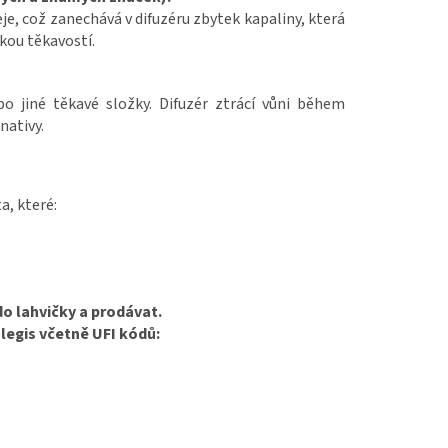
e, což zanechává v difuzéru zbytek kapaliny, která
zkou těkavostí.
 jiné těkavé složky. Difuzér ztrácí vůni během
nativy.
a, které:
do lahvičky a prodávat.
legis včetně UFI kódů: