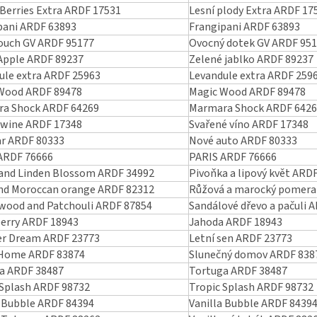
 Berries Extra ARDF 17531
Lesní plody Extra ARDF 17
pani ARDF 63893
Frangipani ARDF 63893
Touch GV ARDF 95177
Ovocný dotek GV ARDF 95
Apple ARDF 89237
Zelené jablko ARDF 89237
ule extra ARDF 25963
Levandule extra ARDF 259
Wood ARDF 89478
Magic Wood ARDF 89478
a Shock ARDF 64269
Marmara Shock ARDF 642
 wine ARDF 17348
Svařené víno ARDF 17348
r ARDF 80333
Nové auto ARDF 80333
ARDF 76666
PARIS ARDF 76666
and Linden Blossom ARDF 34992
Pivoňka a lipový květ ARD
nd Moroccan orange ARDF 82312
Růžová a marocký pomera
wood and Patchouli ARDF 87854
Sandálové dřevo a pačuli 
erry ARDF 18943
Jahoda ARDF 18943
r Dream ARDF 23773
Letní sen ARDF 23773
Home ARDF 83874
Slunečný domov ARDF 838
a ARDF 38487
Tortuga ARDF 38487
 Splash ARDF 98732
Tropic Splash ARDF 98732
a Bubble ARDF 84394
Vanilla Bubble ARDF 8439