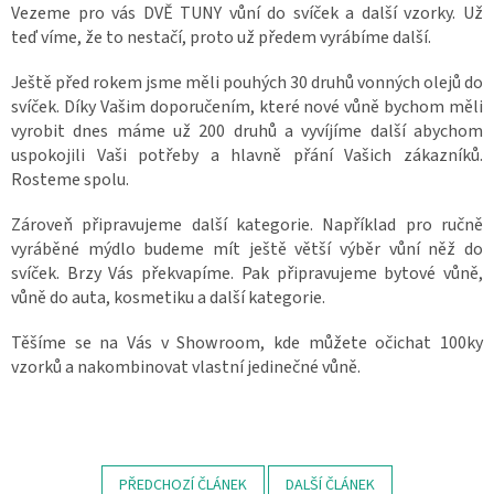
Vezeme pro vás DVĚ TUNY vůní do svíček a další vzorky. Už
teď víme, že to nestačí, proto už předem vyrábíme další.
Ještě před rokem jsme měli pouhých 30 druhů vonných olejů do
svíček. Díky Vašim doporučením, které nové vůně bychom měli
vyrobit dnes máme už 200 druhů a vyvíjíme další abychom
uspokojili Vaši potřeby a hlavně přání Vašich zákazníků.
Rosteme spolu.
Zároveň připravujeme další kategorie. Například pro ručně
vyráběné mýdlo budeme mít ještě větší výběr vůní něž do
svíček. Brzy Vás překvapíme. Pak připravujeme bytové vůně,
vůně do auta, kosmetiku a další kategorie.
Těšíme se na Vás v Showroom, kde můžete očichat 100ky
vzorků a nakombinovat vlastní jedinečné vůně.
PŘEDCHOZÍ ČLÁNEK
DALŠÍ ČLÁNEK