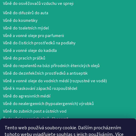
Vůně do osvěžovačů vzduchu ve spreji
Vůně do difuzérů do auta
Vůně do kosmetiky
Vůně do toaletních mýdel
Vůně a vonné oleje pro parfumerii
Vůně do čistících prostředků na podlahy
Vůně a vonné oleje do kadidla
Vůně do pracích prášků
Vůně do repelentů na bázi přírodních éterických olejů
Vůně do dezinfekčních prostředků a antiseptik
Vůně a vonné oleje do vodních médií (rozpustné ve vodě)
Vůně k maskování zápachů rozpouštědel
Vůně do agresivních médií
Vůně do nealergenních (hypoalergenních) výrobků
Vůně do zubních past a ústních vod
Řada vůní a vonných olejů „Ekonom“
Tento web používá soubory cookie. Dalším procházením
tohoto webu vyjadřujete souhlas s jejich používáním.. Více