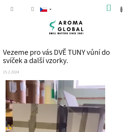
Přejít na obsah
NÁKUP
Vezeme pro vás DVĚ TUNY vůní do
svíček a další vzorky.
15.2.2024