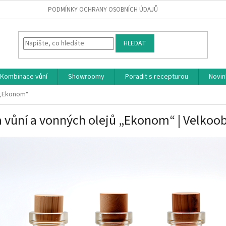
PODMÍNKY OCHRANY OSOBNÍCH ÚDAJŮ
HLEDAT
Kombinace vůní
Showroomy
Poradit s recepturou
Novin
ů „Ekonom“
 vůní a vonných olejů „Ekonom“ | Velkoo