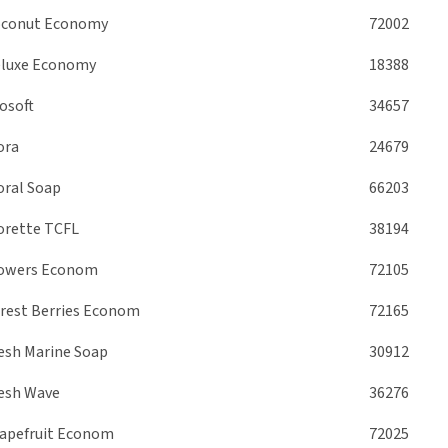
conut Economy
72002
luxe Economy
18388
osoft
34657
ora
24679
oral Soap
66203
orette TCFL
38194
owers Econom
72105
rest Berries Econom
72165
esh Marine Soap
30912
esh Wave
36276
apefruit Econom
72025