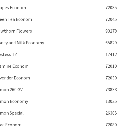
apes Econom
72085
een Tea Econom
72045
wthorn Flowers
93278
ney and Milk Economy
65829
stess TZ
17412
smine Econom
72010
vender Econom
72030
mon 260 GV
73833
emon Economy
13035
mon Special
26385
lac Econom
72080