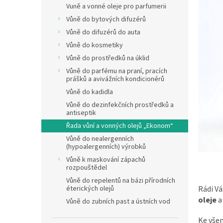
Vuně a vonné oleje pro parfumerii
Vůně do bytových difuzérů
Vůně do difuzérů do auta
Vůně do kosmetiky
Vůně do prostředků na úklid
Vůně do parfému na praní, pracích
prášků a avivážních kondicionérů
Vůně do kadidla
Vůně do dezinfekčních prostředků a
antiseptik
Řada vůní a vonných olejů „Ekonom“
Vůně do nealergenních
(hypoalergenních) výrobků
Vůně k maskování zápachů
rozpouštědel
Vůně do repelentů na bázi přírodních
éterických olejů
Rádi Vá
oleje
a
Vůně do zubních past a ústních vod
Ke vše