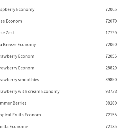
spberry Economy
72005
ose Econom
72070
se Zest
17739
a Breeze Economy
72060
rawberry Econom
72055
rawberry Econom
28829
rawberry smoothies
39850
rawberry with cream Economy
93738
mmer Berries
38280
opical Fruits Econom
72155
nilla Economy
72135