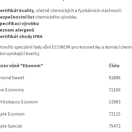
ertifikát kvality
, včetně chemických a fyzikálních vlastností
ezpečnostní list
chemického výrobku
pecifikaci výrobku
eznam alergenů
ertifikát shody IFRA
tvořili speciální řadu vůní ECONOM pro kosmetiku a domácí chemii.
ní vynikající kvality.
ázev vůně "Ekonom"
Číslo
mond Sweet
91806
oe Economy
72160
titobacco Econom
12983
ple Econom
72115
ple Special
75472