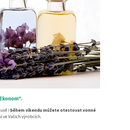
„Ekonom“.
luvě i
během víkendu můžete otestovat vonné
í ve Vašich výrobcích.