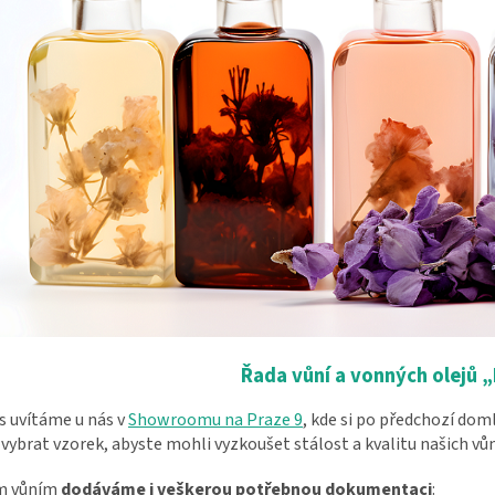
Řada vůní a vonných olejů 
s uvítáme u nás v
Showroomu na Praze 9
, kde si po předchozí dom
 vybrat vzorek, abyste mohli vyzkoušet stálost a kvalitu našich vůn
m vůním
dodáváme i veškerou potřebnou dokumentaci
: