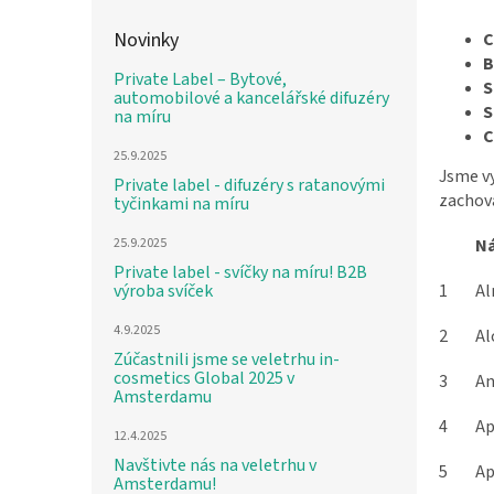
Novinky
C
B
Private Label – Bytové,
S
automobilové a kancelářské difuzéry
S
na míru
C
25.9.2025
Jsme vy
Private label - difuzéry s ratanovými
zachová
tyčinkami na míru
25.9.2025
N
Private label - svíčky na míru! B2B
výroba svíček
1
Al
4.9.2025
2
Al
Zúčastnili jsme se veletrhu in-
cosmetics Global 2025 v
3
An
Amsterdamu
4
Ap
12.4.2025
Navštivte nás na veletrhu v
5
Ap
Amsterdamu!