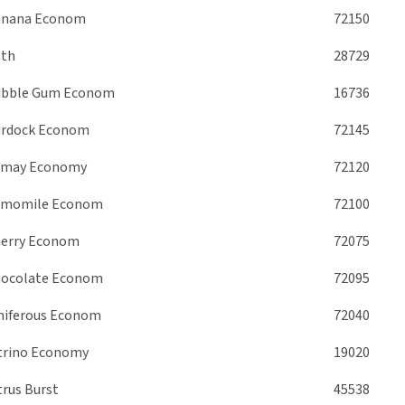
anana Econom
72150
th
28729
bble Gum Econom
16736
rdock Econom
72145
amay Economy
72120
amomile Econom
72100
erry Econom
72075
ocolate Econom
72095
niferous Econom
72040
trino Economy
19020
trus Burst
45538