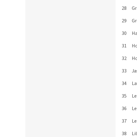
28
Gr
29
Gr
30
Ha
31
Ho
32
Ho
33
Ja
34
La
35
Le
36
L
37
Le
38
Li