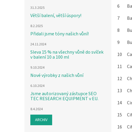
6
B
31.3.2025
Větší balení, větší úspory!
7
Ba
8.2.2025
8
Bu
Přidali jsme tóny našich vůní!
9
Bu
24.11.2024
Sleva 15 % na všechny vůně do svíček
10
C
v balení 10 a 100 ml
11
C
9.10.2024
Nové výrobky z našich vůní
12
Ch
6.10.2024
13
Ch
Jsme autorizovaný zástupce SEO
TEC RESEARCH EQUIPMENT v EU.
14
Ci
8.4.2024
15
Ci
ARCHIV
16
Ci