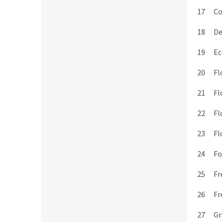
17
Co
18
De
19
Ec
20
Fl
21
Fl
22
Fl
23
Fl
24
Fo
25
Fr
26
Fr
27
Gr