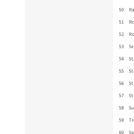
50
Ra
51
R
52
Ro
53
Se
54
St
55
St
56
St
57
St
58
Su
59
Tr
60
Va