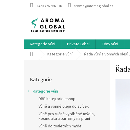
Přejít na obsah
+420 776 566 876
aroma@aromaglobal.cz
Kategorie vůní
Private Label
Tóny vůní
Domů
Kategorie vůní
Řada vůní a vonných olej
Postranní panel
Řada
Přeskočit kategorie
Kategorie
Kategorie vůní
DBB kategorie eshop
Vůně a vonné oleje do svíček
Vůně pro ručně vyráběné mýdlo,
kosmetiku a parfémy na praní
Vůně do toaletních mýdel