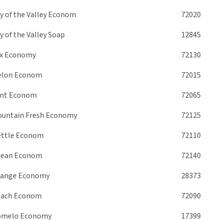
ly of the Valley Econom
72020
ly of the Valley Soap
12845
x Economy
72130
elon Econom
72015
nt Econom
72065
untain Fresh Economy
72125
ttle Econom
72110
cean Econom
72140
ange Economy
28373
ach Econom
72090
omelo Economy
17399