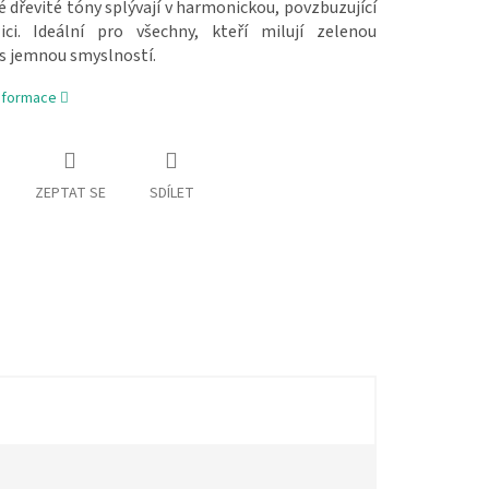
dřevité tóny splývají v harmonickou, povzbuzující
ci. Ideální pro všechny, kteří milují zelenou
 s jemnou smyslností.
informace
ZEPTAT SE
SDÍLET