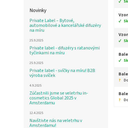
S
Novinky
Vzor
Private Label – Bytové,
S
automobilové a kancelářské difuzéry
na míru
Vzor
S
25.9.2025
Private label - difuzéry s ratanovými
tyčinkami na míru
Bale
S
25.9.2025
Private label - svíčky na míru! B2B
Bale
výroba svíček
Do
4.9.2025
Zúčastnili jsme se veletrhu in-
Bale
cosmetics Global 2025 v
Do
Amsterdamu
12.4.2025
Navštivte nás na veletrhu v
Amsterdamu!