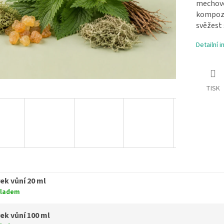
mechové 
kompozi
svěžest
Detailní 
TISK
ek vůní 20 ml
kladem
ek vůní 100 ml