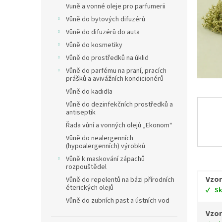
Vuně a vonné oleje pro parfumerii
Vůně do bytových difuzérů
Vůně do difuzérů do auta
Vůně do kosmetiky
Vůně do prostředků na úklid
Vůně do parfému na praní, pracích
prášků a avivážních kondicionérů
Vůně do kadidla
Vůně do dezinfekčních prostředků a
antiseptik
Řada vůní a vonných olejů „Ekonom“
Vůně do nealergenních
(hypoalergenních) výrobků
Vůně k maskování zápachů
rozpouštědel
Vzor
Vůně do repelentů na bázi přírodních
éterických olejů
S
Vůně do zubních past a ústních vod
Vzor