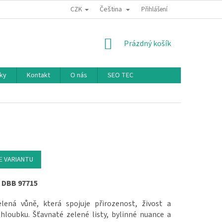
CZK
Čeština
Přihlášení
NÁKUPNÍ KOŠÍK
Prázdný košík
ky
Kontakt
O nás
SEO TEC
E VARIANTU
 DBB 97715
elená vůně, která spojuje přirozenost, živost a
hloubku. Šťavnaté zelené listy, bylinné nuance a