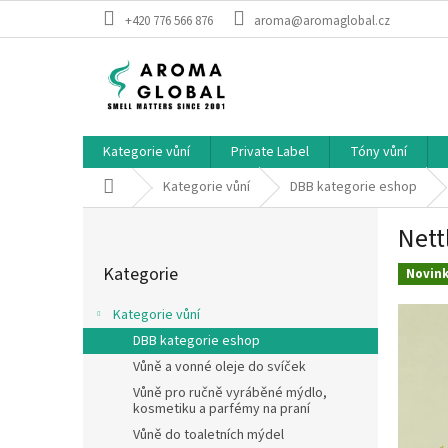
Přejít na obsah
+420 776 566 876
aroma@aromaglobal.cz
Kategorie vůní
Private Label
Tóny vůní
Domů
Kategorie vůní
DBB kategorie eshop
Postranní panel
Nett
Přeskočit kategorie
Kategorie
Novin
Kategorie vůní
DBB kategorie eshop
Vůně a vonné oleje do svíček
Vůně pro ručně vyráběné mýdlo,
kosmetiku a parfémy na praní
Vůně do toaletních mýdel