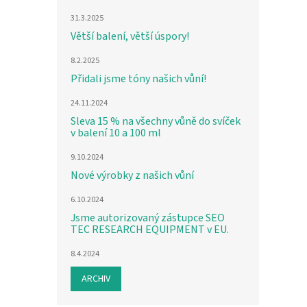
31.3.2025
Větší balení, větší úspory!
8.2.2025
Přidali jsme tóny našich vůní!
24.11.2024
Sleva 15 % na všechny vůně do svíček
v balení 10 a 100 ml
9.10.2024
Nové výrobky z našich vůní
6.10.2024
Jsme autorizovaný zástupce SEO
TEC RESEARCH EQUIPMENT v EU.
8.4.2024
ARCHIV