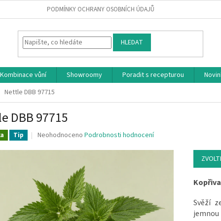
PODMÍNKY OCHRANY OSOBNÍCH ÚDAJŮ
HLEDAT
Kombinace vůní
Showroomy
Poradit s recepturou
Novin
Nettle DBB 97715
le DBB 97715
Průměrné hodnocení produktu je 0.0 z 5 hvězdiček.
Neohodnoceno
Podrobnosti hodnocení
ka
Tip
ZVOLT
Kopřiva
Svěží z
jemnou 