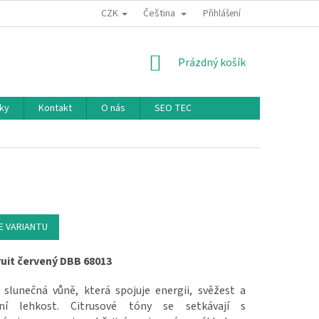
CZK
Čeština
Přihlášení
NÁKUPNÍ KOŠÍK
Prázdný košík
ky
Kontakt
O nás
SEO TEC
E VARIANTU
uit červený DBB 68013
, slunečná vůně, která spojuje energii, svěžest a
tní lehkost. Citrusové tóny se setkávají s