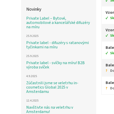
S
Novinky
Vzor
S
Private Label – Bytové,
automobilové a kancelářské difuzéry
na míru
Vzor
S
25.9.2025
Private label - difuzéry s ratanovými
tyčinkami na míru
Bale
S
25.9.2025
Private label - svíčky na míru! B2B
Bale
výroba svíček
Do
4.9.2025
Bale
Zúčastnili jsme se veletrhu in-
cosmetics Global 2025 v
Do
Amsterdamu
12.4.2025
Navštivte nás na veletrhu v
Amsterdamu!