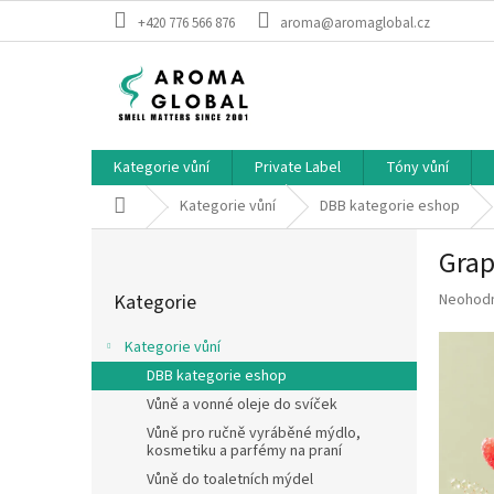
Přejít na obsah
+420 776 566 876
aroma@aromaglobal.cz
Kategorie vůní
Private Label
Tóny vůní
Domů
Kategorie vůní
DBB kategorie eshop
Postranní panel
Grap
Přeskočit kategorie
Průměrné
Kategorie
Neohod
Kategorie vůní
DBB kategorie eshop
Vůně a vonné oleje do svíček
Vůně pro ručně vyráběné mýdlo,
kosmetiku a parfémy na praní
Vůně do toaletních mýdel