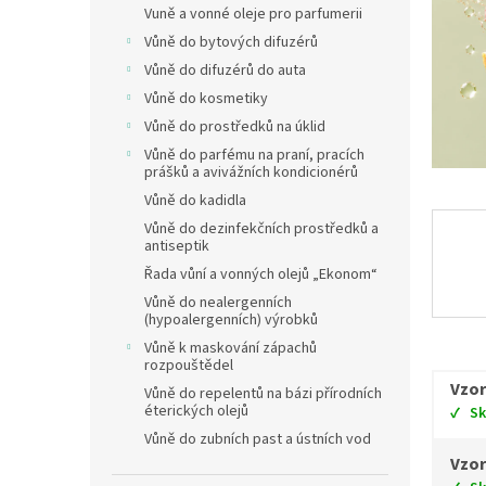
Vuně a vonné oleje pro parfumerii
Vůně do bytových difuzérů
Vůně do difuzérů do auta
Vůně do kosmetiky
Vůně do prostředků na úklid
Vůně do parfému na praní, pracích
prášků a avivážních kondicionérů
Vůně do kadidla
Vůně do dezinfekčních prostředků a
antiseptik
Řada vůní a vonných olejů „Ekonom“
Vůně do nealergenních
(hypoalergenních) výrobků
Vůně k maskování zápachů
rozpouštědel
Vzor
Vůně do repelentů na bázi přírodních
éterických olejů
S
Vůně do zubních past a ústních vod
Vzor