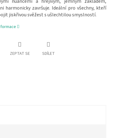
ovými nuancemi a hřejivým, jemným základem,
ni harmonicky završuje. Ideální pro všechny, kteří
pojit jiskřivou svěžest s ušlechtilou smyslností.
informace
ZEPTAT SE
SDÍLET