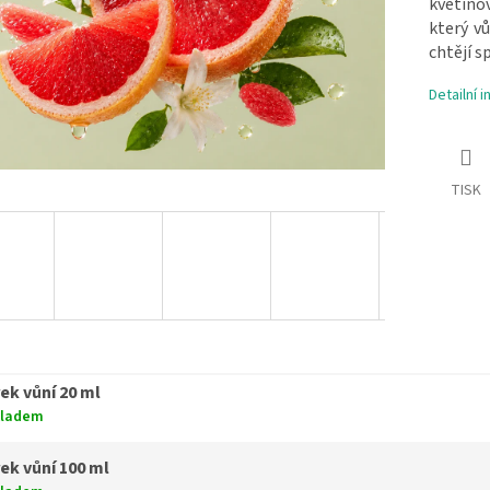
květin
který vů
chtějí s
Detailní 
TISK
ek vůní 20 ml
kladem
ek vůní 100 ml