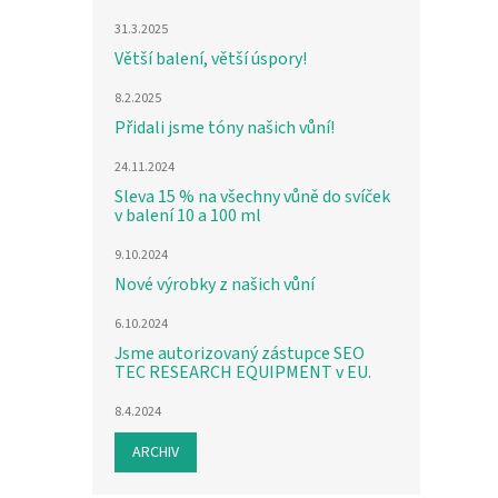
31.3.2025
Větší balení, větší úspory!
8.2.2025
Přidali jsme tóny našich vůní!
24.11.2024
Sleva 15 % na všechny vůně do svíček
v balení 10 a 100 ml
9.10.2024
Nové výrobky z našich vůní
6.10.2024
Jsme autorizovaný zástupce SEO
TEC RESEARCH EQUIPMENT v EU.
8.4.2024
ARCHIV