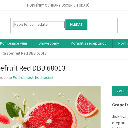
PODMÍNKY OCHRANY OSOBNÍCH ÚDAJŮ
HLEDAT
Kombinace vůní
Showroomy
Poradit s recepturou
Novin
Grapefruit Red DBB 68013
efruit Red DBB 68013
 hodnocení produktu je 0.0 z 5 hvězdiček.
noceno
Podrobnosti hodnocení
ZVOLT
Grapefr
Jiskřivá
elegan