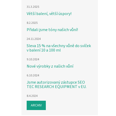
31.3.2025
Větší balení, větší úspory!
8.2.2025
Přidali jsme tóny našich vůní!
24.11.2024
Sleva 15 % na všechny vůně do svíček
v balení 10 a 100 ml
9.10.2024
Nové výrobky z našich vůní
6.10.2024
Jsme autorizovaný zástupce SEO
TEC RESEARCH EQUIPMENT v EU.
8.4.2024
ARCHIV