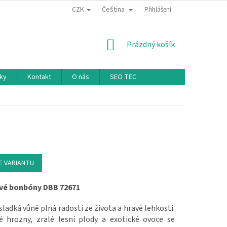
CZK
Čeština
Přihlášení
NÁKUPNÍ KOŠÍK
Prázdný košík
ky
Kontakt
O nás
SEO TEC
E VARIANTU
vé bonbóny
DBB 72671
ladká vůně plná radosti ze života a hravé lehkosti.
é hrozny, zralé lesní plody a exotické ovoce se