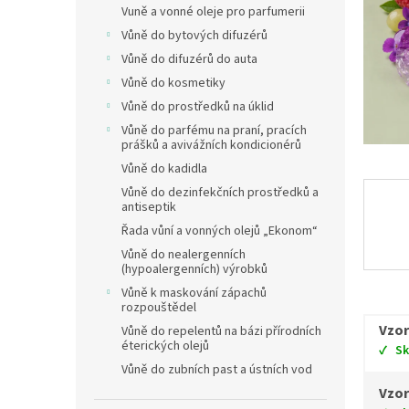
Vuně a vonné oleje pro parfumerii
Vůně do bytových difuzérů
Vůně do difuzérů do auta
Vůně do kosmetiky
Vůně do prostředků na úklid
Vůně do parfému na praní, pracích
prášků a avivážních kondicionérů
Vůně do kadidla
Vůně do dezinfekčních prostředků a
antiseptik
Řada vůní a vonných olejů „Ekonom“
Vůně do nealergenních
(hypoalergenních) výrobků
Vůně k maskování zápachů
rozpouštědel
Vzor
Vůně do repelentů na bázi přírodních
éterických olejů
S
Vůně do zubních past a ústních vod
Vzor