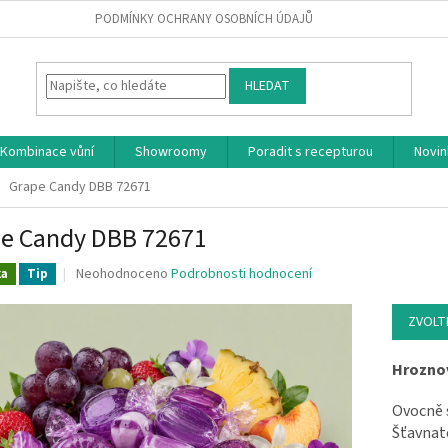
PODMÍNKY OCHRANY OSOBNÍCH ÚDAJŮ
HLEDAT
Kombinace vůní
Showroomy
Poradit s recepturou
Novin
Grape Candy DBB 72671
e Candy DBB 72671
Průměrné hodnocení produktu je 0.0 z 5 hvězdiček.
Neohodnoceno
Podrobnosti hodnocení
ka
Tip
ZVOLT
Hrozno
Ovocně s
Šťavnat