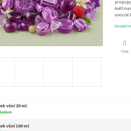
propoj
květina
ovocné k
Detailní 
TISK
ek vůní 20 ml
kladem
ek vůní 100 ml