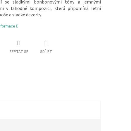
ují se sladkými bonbonovými tóny a jemnými
mi v lahodné kompozici, která připomíná letní
oše a sladké dezerty.
informace
ZEPTAT SE
SDÍLET