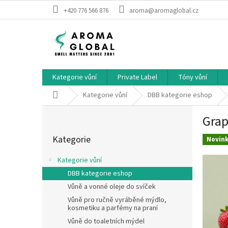
Přejít na obsah
+420 776 566 876
aroma@aromaglobal.cz
Kategorie vůní
Private Label
Tóny vůní
Domů
Kategorie vůní
DBB kategorie eshop
Postranní panel
Grap
Přeskočit kategorie
Kategorie
Novin
Kategorie vůní
DBB kategorie eshop
Vůně a vonné oleje do svíček
Vůně pro ručně vyráběné mýdlo,
kosmetiku a parfémy na praní
Vůně do toaletních mýdel