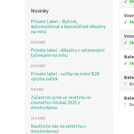
S
Novinky
Vzor
Private Label – Bytové,
S
automobilové a kancelářské difuzéry
na míru
Vzor
S
25.9.2025
Private label - difuzéry s ratanovými
tyčinkami na míru
Bale
S
25.9.2025
Private label - svíčky na míru! B2B
Bale
výroba svíček
Do
4.9.2025
Zúčastnili jsme se veletrhu in-
Bale
cosmetics Global 2025 v
Do
Amsterdamu
12.4.2025
Navštivte nás na veletrhu v
Amsterdamu!