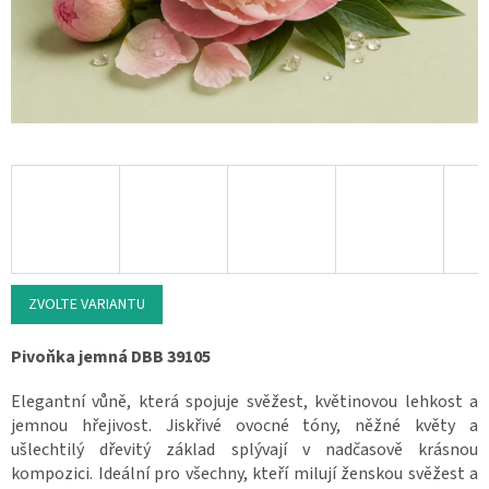
ZVOLTE VARIANTU
Pivoňka jemná DBB 39105
Elegantní vůně, která spojuje svěžest, květinovou lehkost a
jemnou hřejivost. Jiskřivé ovocné tóny, něžné květy a
ušlechtilý dřevitý základ splývají v nadčasově krásnou
kompozici. Ideální pro všechny, kteří milují ženskou svěžest a