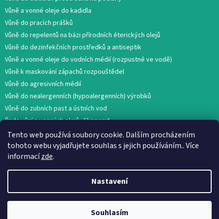
Vůně a vonné oleje do kadidla
Vůně do pracích prášků
Vůně do repelentů na bázi přírodních éterických olejů
Vůně do dezinfekčních prostředků a antiseptik
Vůně a vonné oleje do vodních médií (rozpustné ve vodě)
Vůně k maskování zápachů rozpouštědel
Vůně do agresivních médií
Vůně do nealergenních (hypoalergenních) výrobků
Vůně do zubních past a ústních vod
Řada vůní a vonných olejů „Ekonom“
Tento web používá soubory cookie. Dalším procházením
tohoto webu vyjadřujete souhlas s jejich používáním.. Více
informací
zde
.
Nastavení
Vytvořil Shoptet
Souhlasím
Copyright 2026
AROMA GLOBAL
. Všechna práva vyhrazena.