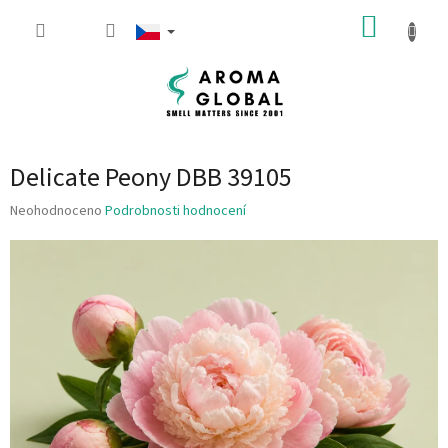
Přejít na obsah
NÁKUP
Delicate Peony DBB 39105
Průměrné hodnocení produktu je 0.0 z 5 hvězdiček.
Neohodnoceno
Podrobnosti hodnocení