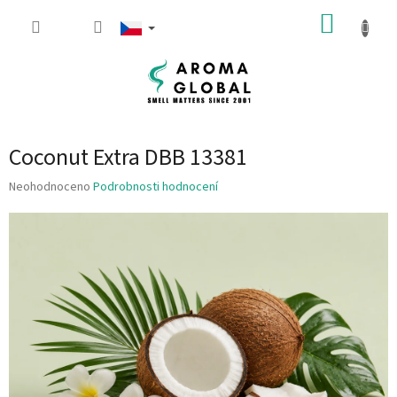
Přejít na obsah
NÁKUP
Coconut Extra DBB 13381
Průměrné hodnocení produktu je 0.0 z 5 hvězdiček.
Neohodnoceno
Podrobnosti hodnocení