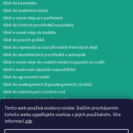
Vůně do kosmetiky
Vůně do toaletních mýdel
Vůně a vonné oleje pro parfumerii
Vůně do čistících prostředků na podlahy
Vůně a vonné oleje do kadidla
Vůně do pracích prášků
Vůně do repelentů na bázi přírodních éterických olejů
Vůně do dezinfekčních prostředků a antiseptik
Vůně a vonné oleje do vodních médií (rozpustné ve vodě)
Vůně k maskování zápachů rozpouštědel
Vůně do agresivních médií
Vůně do nealergenních (hypoalergenních) výrobků
Vůně do zubních past a ústních vod
Řada vůní a vonných olejů „Ekonom“
Tento web používá soubory cookie. Dalším procházením
tohoto webu vyjadřujete souhlas s jejich používáním.. Více
informací
zde
.