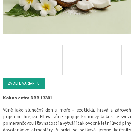
ZVOLTE VARIANTU
Kokos extra DBB 13381
Vůně jako slunečný den u moře – exotická, hravá a zároveň
příjemně hřejivá. Hlava vůně spojuje krémový kokos se svěží
pomerančovou šťavnatostí a vytváří tak ovocně letní úvod plný
dovolenkové atmosféry. V srdci se setkává jemně kořenitý