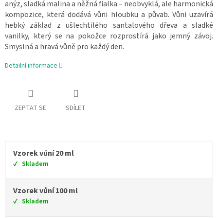
anýz, sladká malina a něžná fialka – neobvyklá, ale harmonická
kompozice, která dodává vůni hloubku a půvab. Vůni uzavírá
hebký základ z ušlechtilého santalového dřeva a sladké
vanilky, který se na pokožce rozprostírá jako jemný závoj.
Smyslná a hravá vůně pro každý den.
Detailní informace
ZEPTAT SE
SDÍLET
Vzorek vůní 20 ml
Skladem
Vzorek vůní 100 ml
Skladem