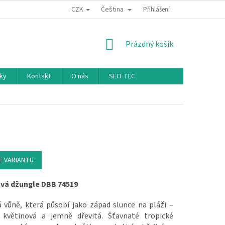
CZK
Čeština
Přihlášení
NÁKUPNÍ KOŠÍK
Prázdný košík
ky
Kontakt
O nás
SEO TEC
E VARIANTU
vá džungle DBB 74519
á vůně, která působí jako západ slunce na pláži –
 květinová a jemně dřevitá. Šťavnaté tropické