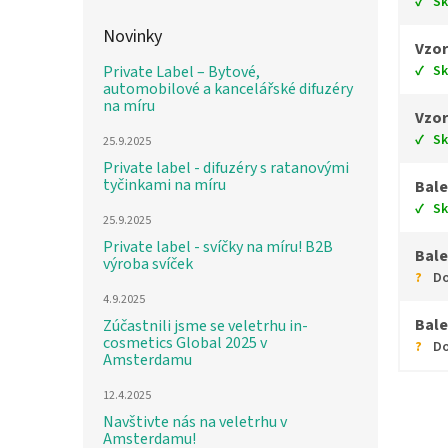
S
Novinky
Vzor
S
Private Label – Bytové,
automobilové a kancelářské difuzéry
na míru
Vzor
S
25.9.2025
Private label - difuzéry s ratanovými
tyčinkami na míru
Bale
S
25.9.2025
Private label - svíčky na míru! B2B
Bale
výroba svíček
Do
4.9.2025
Bale
Zúčastnili jsme se veletrhu in-
cosmetics Global 2025 v
Do
Amsterdamu
12.4.2025
Navštivte nás na veletrhu v
Amsterdamu!