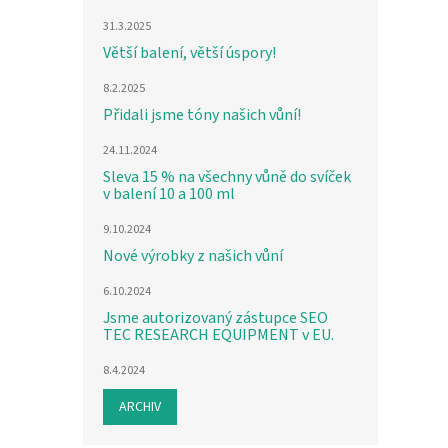
31.3.2025
Větší balení, větší úspory!
8.2.2025
Přidali jsme tóny našich vůní!
24.11.2024
Sleva 15 % na všechny vůně do svíček
v balení 10 a 100 ml
9.10.2024
Nové výrobky z našich vůní
6.10.2024
Jsme autorizovaný zástupce SEO
TEC RESEARCH EQUIPMENT v EU.
8.4.2024
ARCHIV