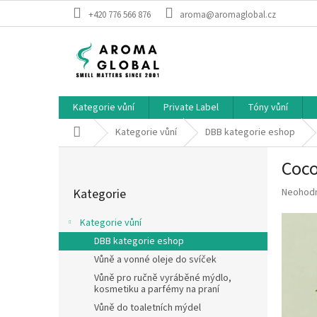
Přejít na obsah
+420 776 566 876
aroma@aromaglobal.cz
Kategorie vůní
Private Label
Tóny vůní
Domů
Kategorie vůní
DBB kategorie eshop
Postranní panel
Coco
Přeskočit kategorie
Průměrné
Kategorie
Neohod
Kategorie vůní
DBB kategorie eshop
Vůně a vonné oleje do svíček
Vůně pro ručně vyráběné mýdlo,
kosmetiku a parfémy na praní
Vůně do toaletních mýdel