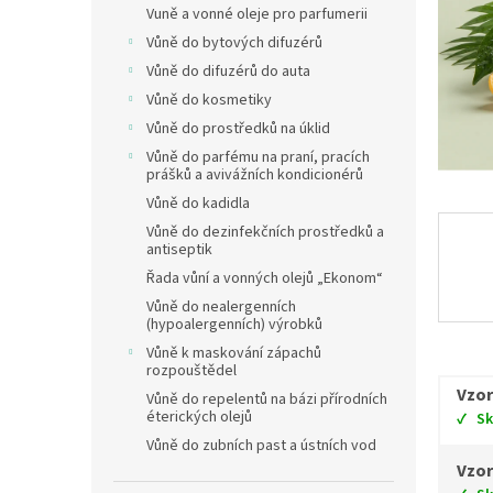
Vuně a vonné oleje pro parfumerii
Vůně do bytových difuzérů
Vůně do difuzérů do auta
Vůně do kosmetiky
Vůně do prostředků na úklid
Vůně do parfému na praní, pracích
prášků a avivážních kondicionérů
Vůně do kadidla
Vůně do dezinfekčních prostředků a
antiseptik
Řada vůní a vonných olejů „Ekonom“
Vůně do nealergenních
(hypoalergenních) výrobků
Vůně k maskování zápachů
rozpouštědel
Vzor
Vůně do repelentů na bázi přírodních
éterických olejů
S
Vůně do zubních past a ústních vod
Vzor