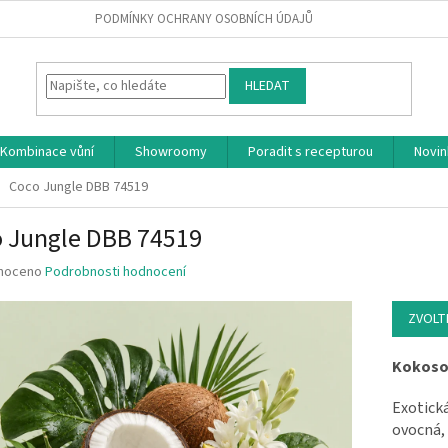
PODMÍNKY OCHRANY OSOBNÍCH ÚDAJŮ
HLEDAT
Kombinace vůní
Showroomy
Poradit s recepturou
Novin
Coco Jungle DBB 74519
 Jungle DBB 74519
 hodnocení produktu je 0.0 z 5 hvězdiček.
noceno
Podrobnosti hodnocení
ZVOLT
Kokoso
Exotick
ovocná,