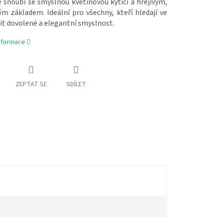
 snoubí se smyslnou květinovou kyticí a hřejivým,
m základem. Ideální pro všechny, kteří hledají ve
it dovolené a elegantní smyslnost.
informace
ZEPTAT SE
SDÍLET