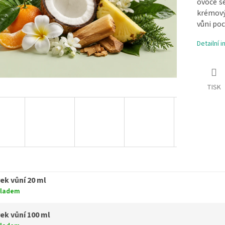
ovoce se
krémový
vůni poc
Detailní 
TISK
ek vůní 20 ml
kladem
ek vůní 100 ml