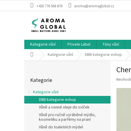
Přejít na obsah
+420 776 566 876
aroma@aromaglobal.cz
Kategorie vůní
Private Label
Tóny vůní
Domů
Kategorie vůní
DBB kategorie eshop
Postranní panel
Cher
Přeskočit kategorie
Průměrné
Kategorie
Neohod
Kategorie vůní
DBB kategorie eshop
Vůně a vonné oleje do svíček
Vůně pro ručně vyráběné mýdlo,
kosmetiku a parfémy na praní
Vůně do toaletních mýdel