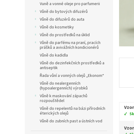
Vuně a vonné oleje pro parfumerii
Vůně do bytových difuzérů
Vůně do difuzérů do auta
Vůně do kosmetiky
Vůně do prostředků na úklid
Vůně do parfému na praní, pracích
prášků a avivážních kondicionérů
Vůně do kadidla
Vůně do dezinfekčních prostředků a
antiseptik
Řada vůní a vonných olejů „Ekonom“
Vůně do nealergenních
(hypoalergenních) výrobků
Vůně k maskování zápachů
rozpouštědel
Vzor
Vůně do repelentů na bázi přírodních
éterických olejů
S
Vůně do zubních past a ústních vod
Vzor