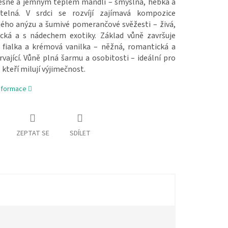
řešně a jemným teplem mandlí – smyslná, hebká a
telná. V srdci se rozvíjí zajímavá kompozice
ého anýzu a šumivé pomerančové svěžesti – živá,
cká a s nádechem exotiky. Základ vůně završuje
 fialka a krémová vanilka – něžná, romantická a
vající. Vůně plná šarmu a osobitosti – ideální pro
 kteří milují výjimečnost.
informace
ZEPTAT SE
SDÍLET