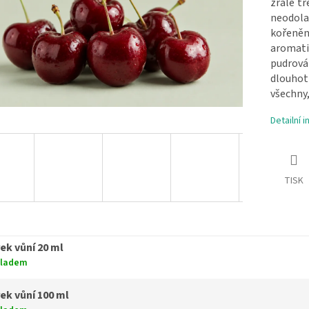
zralé t
neodola
kořeněn
aromati
pudrová
dlouhotr
všechny,
Detailní 
TISK
ek vůní 20 ml
kladem
ek vůní 100 ml