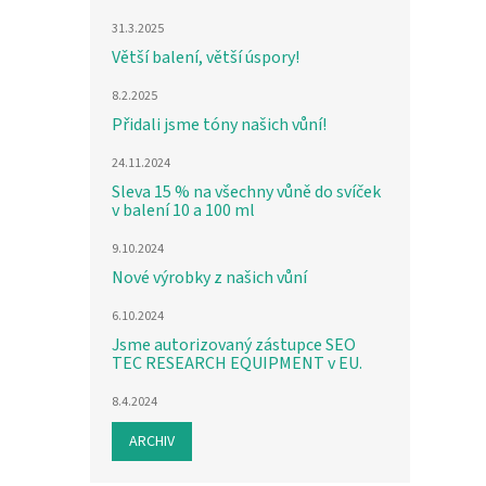
31.3.2025
Větší balení, větší úspory!
8.2.2025
Přidali jsme tóny našich vůní!
24.11.2024
Sleva 15 % na všechny vůně do svíček
v balení 10 a 100 ml
9.10.2024
Nové výrobky z našich vůní
6.10.2024
Jsme autorizovaný zástupce SEO
TEC RESEARCH EQUIPMENT v EU.
8.4.2024
ARCHIV