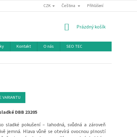
CZK
Čeština
Přihlášení
NÁKUPNÍ KOŠÍK
Prázdný košík
ky
Kontakt
O nás
SEO TEC
E VARIANTU
sladké DBB 23205
ko sladké pokušení – lahodná, svůdná a zároveň
ivě jemná. Hlava vůně se otevírá ovocnou plností