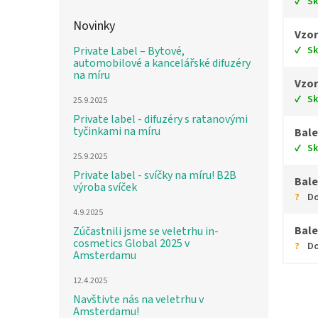
S
Novinky
Vzor
S
Private Label – Bytové,
automobilové a kancelářské difuzéry
na míru
Vzor
S
25.9.2025
Private label - difuzéry s ratanovými
tyčinkami na míru
Bale
S
25.9.2025
Private label - svíčky na míru! B2B
Bale
výroba svíček
Do
4.9.2025
Bale
Zúčastnili jsme se veletrhu in-
cosmetics Global 2025 v
Do
Amsterdamu
12.4.2025
Navštivte nás na veletrhu v
Amsterdamu!