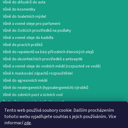
Vůně do difuzérů do auta
Vůně do kosmetiky
Vůně do toaletních mýdel
Vůně a vonné oleje pro parfumerii
Vůně do čistících prostředků na podlahy
Vůně a vonné oleje do kadidla
Vůně do pracích prášků
Vůně do repelentů na bázi přírodních éterických olejů
Vůně do dezinfekčních prostředků a antiseptik
Vůně a vonné oleje do vodních médií (rozpustné ve vodě)
Vůně k maskování zápachů rozpouštědel
Vůně do agresivních médií
Vůně do nealergenních (hypoalergenních) výrobků
Vůně do zubních past a ústních vod
Řada vůní a vonných olejů „Ekonom“
Tento web používá soubory cookie. Dalším procházením
tohoto webu vyjadřujete souhlas s jejich používáním.. Více
informací
zde
.