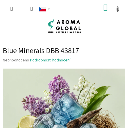
Přejít na obsah
NÁKUP
Blue Minerals DBB 43817
Průměrné hodnocení produktu je 0.0 z 5 hvězdiček.
Neohodnoceno
Podrobnosti hodnocení