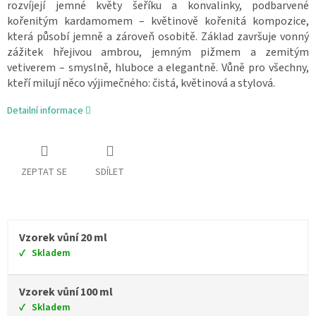
rozvíjejí jemné květy šeříku a konvalinky, podbarvené
kořenitým kardamomem – květinově kořenitá kompozice,
která působí jemně a zároveň osobitě. Základ završuje vonný
zážitek hřejivou ambrou, jemným pižmem a zemitým
vetiverem – smyslně, hluboce a elegantně. Vůně pro všechny,
kteří milují něco výjimečného: čistá, květinová a stylová.
Detailní informace
ZEPTAT SE
SDÍLET
Vzorek vůní 20 ml
Skladem
Vzorek vůní 100 ml
Skladem