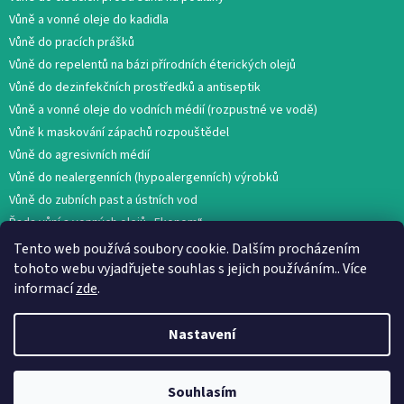
Vůně a vonné oleje do kadidla
Vůně do pracích prášků
Vůně do repelentů na bázi přírodních éterických olejů
Vůně do dezinfekčních prostředků a antiseptik
Vůně a vonné oleje do vodních médií (rozpustné ve vodě)
Vůně k maskování zápachů rozpouštědel
Vůně do agresivních médií
Vůně do nealergenních (hypoalergenních) výrobků
Vůně do zubních past a ústních vod
Řada vůní a vonných olejů „Ekonom“
Tento web používá soubory cookie. Dalším procházením
tohoto webu vyjadřujete souhlas s jejich používáním.. Více
informací
zde
.
Nastavení
Vytvořil Shoptet
Souhlasím
Copyright 2026
AROMA GLOBAL
. Všechna práva vyhrazena.