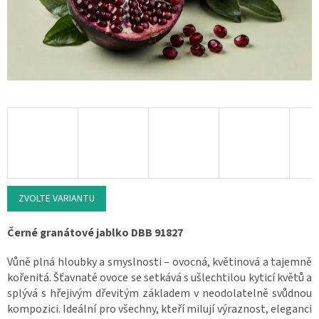
ZVOLTE VARIANTU
Černé granátové jablko DBB 91827
Vůně plná hloubky a smyslnosti – ovocná, květinová a tajemně
kořenitá. Šťavnaté ovoce se setkává s ušlechtilou kyticí květů a
splývá s hřejivým dřevitým základem v neodolatelně svůdnou
kompozici. Ideální pro všechny, kteří milují výraznost, eleganci