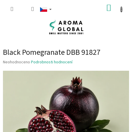
Přejít na obsah
NÁKUP
Black Pomegranate DBB 91827
Průměrné hodnocení produktu je 0.0 z 5 hvězdiček.
Neohodnoceno
Podrobnosti hodnocení