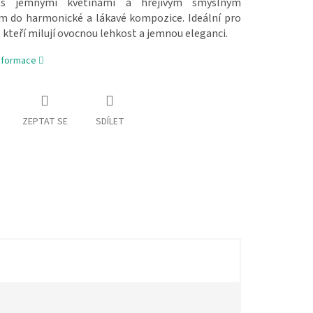
 s jemnými květinami a hřejivým smyslným
m do harmonické a lákavé kompozice. Ideální pro
 kteří milují ovocnou lehkost a jemnou eleganci.
informace
ZEPTAT SE
SDÍLET