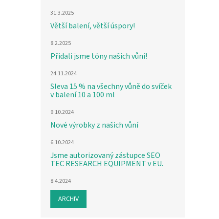
31.3.2025
Větší balení, větší úspory!
8.2.2025
Přidali jsme tóny našich vůní!
24.11.2024
Sleva 15 % na všechny vůně do svíček
v balení 10 a 100 ml
9.10.2024
Nové výrobky z našich vůní
6.10.2024
Jsme autorizovaný zástupce SEO
TEC RESEARCH EQUIPMENT v EU.
8.4.2024
ARCHIV