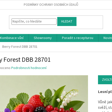
PODMÍNKY OCHRANY OSOBNÍCH ÚDAJŮ
HLEDAT
Kombinace vůní
Showroomy
Poradit s recepturou
Novin
Berry Forest DBB 28701
y Forest DBB 28701
 hodnocení produktu je 0.0 z 5 hvězdiček.
noceno
Podrobnosti hodnocení
ZVOLT
Lesní p
Vůně ja
svěží, s