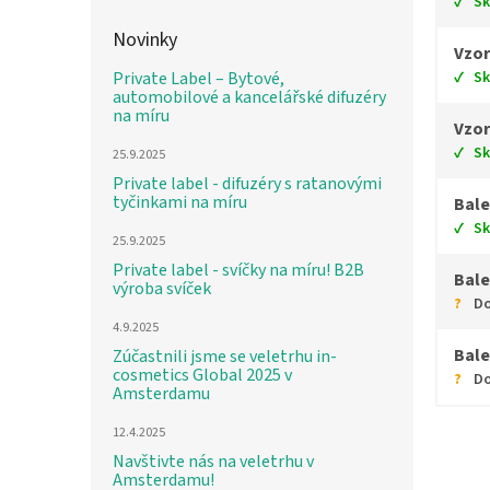
S
Novinky
Vzor
S
Private Label – Bytové,
automobilové a kancelářské difuzéry
na míru
Vzor
S
25.9.2025
Private label - difuzéry s ratanovými
tyčinkami na míru
Bale
S
25.9.2025
Private label - svíčky na míru! B2B
Bale
výroba svíček
Do
4.9.2025
Bale
Zúčastnili jsme se veletrhu in-
cosmetics Global 2025 v
Do
Amsterdamu
12.4.2025
Navštivte nás na veletrhu v
Amsterdamu!