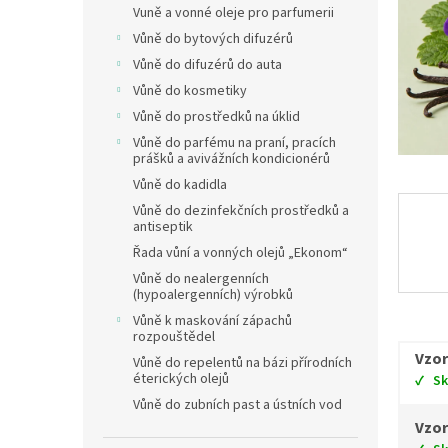
Vuně a vonné oleje pro parfumerii
Vůně do bytových difuzérů
Vůně do difuzérů do auta
Vůně do kosmetiky
Vůně do prostředků na úklid
Vůně do parfému na praní, pracích
prášků a avivážních kondicionérů
Vůně do kadidla
Vůně do dezinfekčních prostředků a
antiseptik
Řada vůní a vonných olejů „Ekonom“
Vůně do nealergenních
(hypoalergenních) výrobků
Vůně k maskování zápachů
rozpouštědel
Vzor
Vůně do repelentů na bázi přírodních
éterických olejů
S
Vůně do zubních past a ústních vod
Vzor