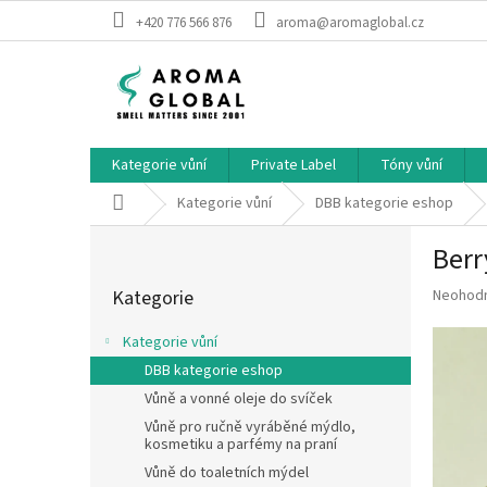
Přejít na obsah
+420 776 566 876
aroma@aromaglobal.cz
Kategorie vůní
Private Label
Tóny vůní
Domů
Kategorie vůní
DBB kategorie eshop
Postranní panel
Berr
Přeskočit kategorie
Průměrné
Kategorie
Neohod
Kategorie vůní
DBB kategorie eshop
Vůně a vonné oleje do svíček
Vůně pro ručně vyráběné mýdlo,
kosmetiku a parfémy na praní
Vůně do toaletních mýdel