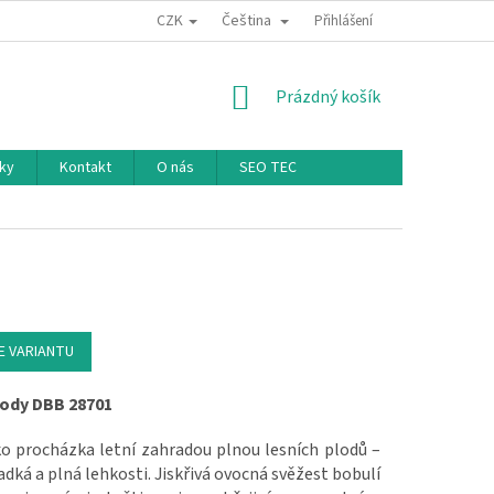
CZK
Čeština
Přihlášení
NÁKUPNÍ KOŠÍK
Prázdný košík
ky
Kontakt
O nás
SEO TEC
E VARIANTU
lody DBB 28701
ko procházka letní zahradou plnou lesních plodů –
ladká a plná lehkosti. Jiskřivá ovocná svěžest bobulí