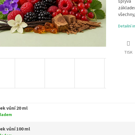
splývá
základe
všechny,
Detailní 
TISK
ek vůní 20 ml
kladem
ek vůní 100 ml