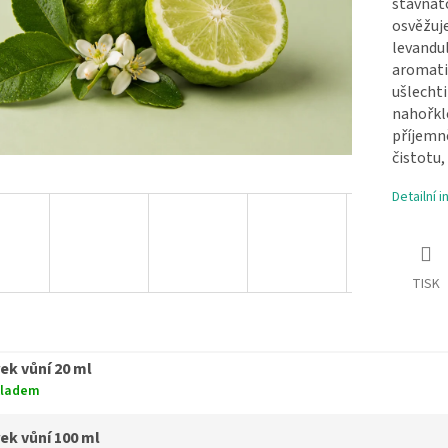
šťavna
osvěžuj
levandu
aromatic
ušlech
nahořkl
příjemn
čistotu,
Detailní 
TISK
ek vůní 20 ml
kladem
ek vůní 100 ml