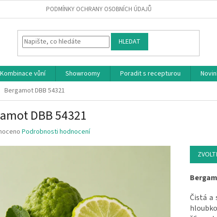
PODMÍNKY OCHRANY OSOBNÍCH ÚDAJŮ
HLEDAT
Kombinace vůní
Showroomy
Poradit s recepturou
Novin
Bergamot DBB 54321
gamot DBB 54321
 hodnocení produktu je 0.0 z 5 hvězdiček.
noceno
Podrobnosti hodnocení
ZVOLT
Bergam
Čistá a
hloubk