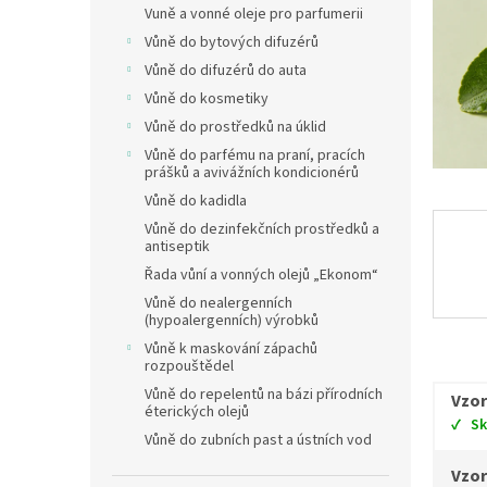
Vuně a vonné oleje pro parfumerii
Vůně do bytových difuzérů
Vůně do difuzérů do auta
Vůně do kosmetiky
Vůně do prostředků na úklid
Vůně do parfému na praní, pracích
prášků a avivážních kondicionérů
Vůně do kadidla
Vůně do dezinfekčních prostředků a
antiseptik
Řada vůní a vonných olejů „Ekonom“
Vůně do nealergenních
(hypoalergenních) výrobků
Vůně k maskování zápachů
rozpouštědel
Vůně do repelentů na bázi přírodních
Vzor
éterických olejů
S
Vůně do zubních past a ústních vod
Vzor