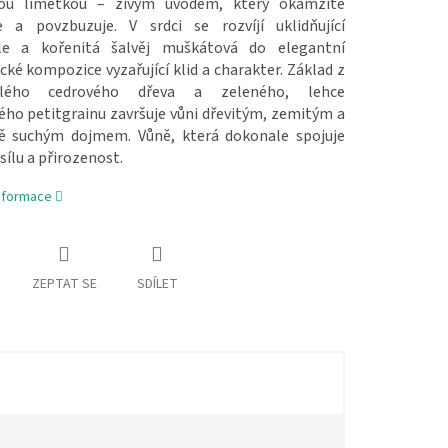
tou limetkou – živým úvodem, který okamžitě
e a povzbuzuje. V srdci se rozvíjí uklidňující
le a kořenitá šalvěj muškátová do elegantní
ké kompozice vyzařující klid a charakter. Základ z
tilého cedrového dřeva a zeleného, lehce
ého petitgrainu završuje vůni dřevitým, zemitým a
ě suchým dojmem. Vůně, která dokonale spojuje
 sílu a přirozenost.
informace
ZEPTAT SE
SDÍLET