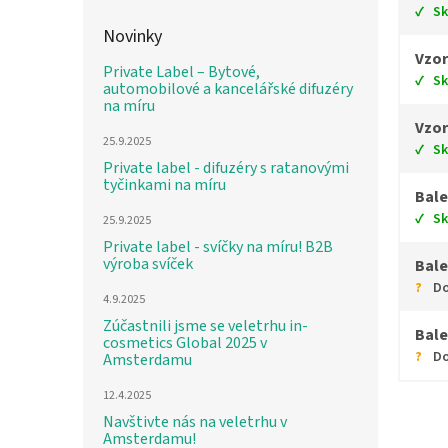
S
Novinky
Vzor
Private Label – Bytové,
S
automobilové a kancelářské difuzéry
na míru
Vzor
25.9.2025
S
Private label - difuzéry s ratanovými
tyčinkami na míru
Bale
S
25.9.2025
Private label - svíčky na míru! B2B
výroba svíček
Bale
Do
4.9.2025
Zúčastnili jsme se veletrhu in-
Bale
cosmetics Global 2025 v
Do
Amsterdamu
12.4.2025
Navštivte nás na veletrhu v
Amsterdamu!