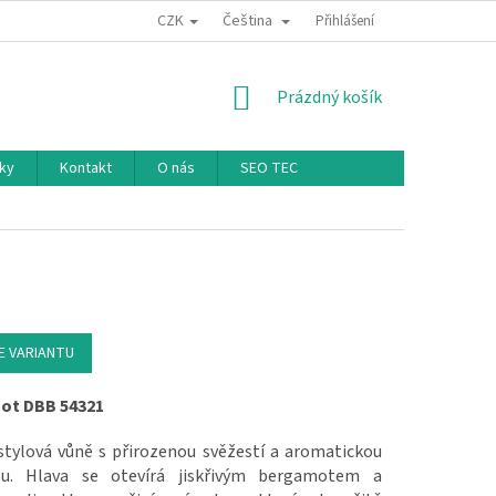
CZK
Čeština
Přihlášení
NÁKUPNÍ KOŠÍK
Prázdný košík
ky
Kontakt
O nás
SEO TEC
E VARIANTU
ot DBB 54321
 stylová vůně s přirozenou svěžestí a aromatickou
ou. Hlava se otevírá jiskřivým bergamotem a