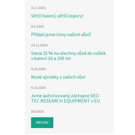
31.3.2025
Větší balení, větší úspory!
8.2.2025
Přidali jsme tóny našich vůní!
24.11.2024
Sleva 15 % na všechny vůně do svíček
v balení 10 a 100 ml
9.10.2024
Nové výrobky z našich vůní
6.10.2024
Jsme autorizovaný zástupce SEO
TEC RESEARCH EQUIPMENT v EU.
8.4.2024
ARCHIV