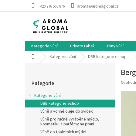
Přejít na obsah
+420 776 566 876
aroma@aromaglobal.cz
Kategorie vůní
Private Label
Tóny vůní
Domů
Kategorie vůní
DBB kategorie eshop
Postranní panel
Ber
Přeskočit kategorie
Průměrné
Kategorie
Neohod
Kategorie vůní
DBB kategorie eshop
Vůně a vonné oleje do svíček
Vůně pro ručně vyráběné mýdlo,
kosmetiku a parfémy na praní
Vůně do toaletních mýdel