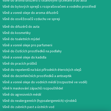
Vůně do aroma difuzérů s ratanovými tyčinkami a do auta
Vůně do bytových sprejů s rozprašovačem a vodního prostředí
Vůně a vonné oleje do aroma difuzérů
Vůně do osvěžovačů vzduchu ve spreji
Vůně do difuzérů do auta
Vůně do kosmetiky
Vůně do toaletních mýdel
Vůně a vonné oleje pro parfumerii
Vůně do čistících prostředků na podlahy
Vůně a vonné oleje do kadidla
Vůně do pracích prášků
Vůně do repelentů na bázi přírodních éterických olejů
Vůně do dezinfekčních prostředků a antiseptik
Vůně a vonné oleje do vodních médií (rozpustné ve vodě)
Vůně k maskování zápachů rozpouštědel
Vůně do agresivních médií
Vůně do nealergenních (hypoalergenních) výrobků
Vůně do zubních past a ústních vod