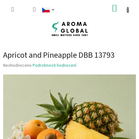
Přejít na obsah
NÁKUP
Apricot and Pineapple DBB 13793
Průměrné hodnocení produktu je 0.0 z 5 hvězdiček.
Neohodnoceno
Podrobnosti hodnocení