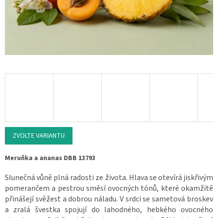
ZVOLTE VARIANTU
Meruňka a ananas DBB 13793
Slunečná vůně plná radosti ze života. Hlava se otevírá jiskřivým
pomerančem a pestrou směsí ovocných tónů, které okamžitě
přinášejí svěžest a dobrou náladu. V srdci se sametová broskev
a zralá švestka spojují do lahodného, hebkého ovocného