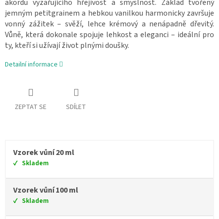
akordu vyzařujícího hřejivost a smyslnost. Základ tvořený
jemným petitgrainem a hebkou vanilkou harmonicky završuje
vonný zážitek – svěží, lehce krémový a nenápadně dřevitý.
Vůně, která dokonale spojuje lehkost a eleganci – ideální pro
ty, kteří si užívají život plnými doušky.
Detailní informace
ZEPTAT SE
SDÍLET
Vzorek vůní 20 ml
Skladem
Vzorek vůní 100 ml
Skladem