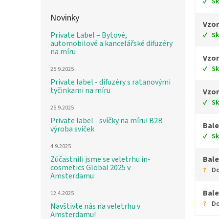
S
Novinky
Vzor
Private Label – Bytové,
S
automobilové a kancelářské difuzéry
na míru
Vzor
S
25.9.2025
Private label - difuzéry s ratanovými
tyčinkami na míru
Vzor
S
25.9.2025
Private label - svíčky na míru! B2B
Bale
výroba svíček
S
4.9.2025
Zúčastnili jsme se veletrhu in-
Bale
cosmetics Global 2025 v
Do
Amsterdamu
Bale
12.4.2025
Do
Navštivte nás na veletrhu v
Amsterdamu!