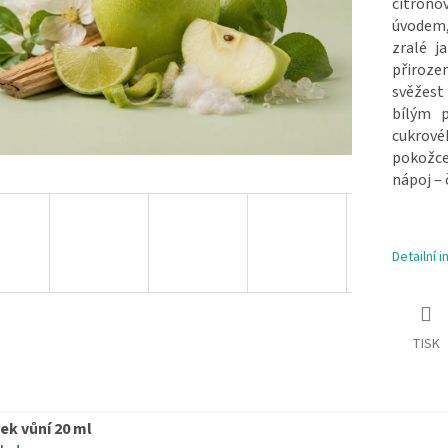
citrono
úvodem, 
zralé j
přiroze
svěžest 
bílým 
cukrovéh
pokožce
nápoj – 
Detailní 
TISK
ek vůní 20 ml