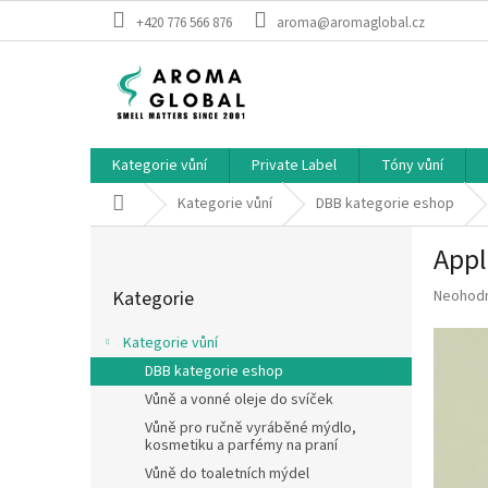
Přejít na obsah
+420 776 566 876
aroma@aromaglobal.cz
Kategorie vůní
Private Label
Tóny vůní
Domů
Kategorie vůní
DBB kategorie eshop
Postranní panel
Appl
Přeskočit kategorie
Průměrné
Kategorie
Neohod
Kategorie vůní
DBB kategorie eshop
Vůně a vonné oleje do svíček
Vůně pro ručně vyráběné mýdlo,
kosmetiku a parfémy na praní
Vůně do toaletních mýdel