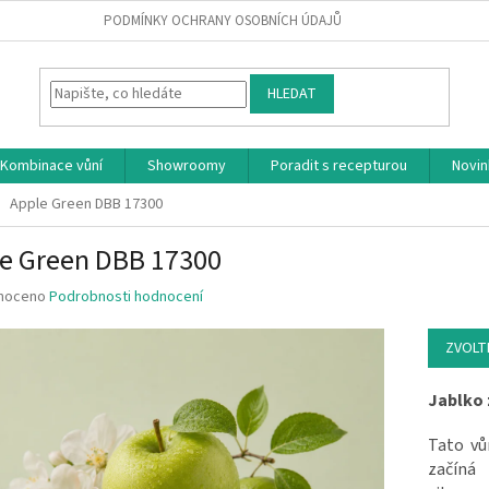
PODMÍNKY OCHRANY OSOBNÍCH ÚDAJŮ
HLEDAT
Kombinace vůní
Showroomy
Poradit s recepturou
Novin
Apple Green DBB 17300
e Green DBB 17300
 hodnocení produktu je 0.0 z 5 hvězdiček.
noceno
Podrobnosti hodnocení
ZVOLT
Jablko 
Tato vů
začíná 