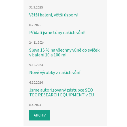
31.3.2025
Větší balení, větší úspory!
8.2.2025
Přidali jsme tóny našich vůní!
24.11.2024
Sleva 15 % na všechny vůně do svíček
v balení 10 a 100 ml
9.10.2024
Nové výrobky z našich vůní
6.10.2024
Jsme autorizovaný zástupce SEO
TEC RESEARCH EQUIPMENT v EU.
8.4.2024
ARCHIV