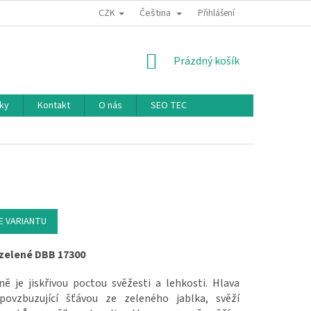
CZK
Čeština
Přihlášení
NÁKUPNÍ KOŠÍK
Prázdný košík
ky
Kontakt
O nás
SEO TEC
E VARIANTU
zelené DBB 17300
ně je jiskřivou poctou svěžesti a lehkosti. Hlava
povzbuzující šťávou ze zeleného jablka, svěží