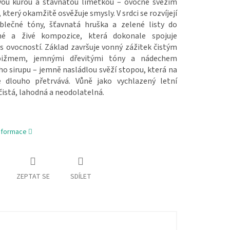
vou kůrou a šťavnatou limetkou – ovocně svěžím
který okamžitě osvěžuje smysly. V srdci se rozvíjejí
ablečné tóny, šťavnatá hruška a zelené listy do
né a živé kompozice, která dokonale spojuje
s ovocností. Základ završuje vonný zážitek čistým
pižmem, jemnými dřevitými tóny a nádechem
o sirupu – jemně nasládlou svěží stopou, která na
 dlouho přetrvává. Vůně jako vychlazený letní
čistá, lahodná a neodolatelná.
informace
ZEPTAT SE
SDÍLET