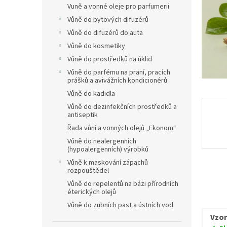
Vuně a vonné oleje pro parfumerii
Vůně do bytových difuzérů
Vůně do difuzérů do auta
Vůně do kosmetiky
Vůně do prostředků na úklid
Vůně do parfému na praní, pracích
prášků a avivážních kondicionérů
Vůně do kadidla
Vůně do dezinfekčních prostředků a
antiseptik
Řada vůní a vonných olejů „Ekonom“
Vůně do nealergenních
(hypoalergenních) výrobků
Vůně k maskování zápachů
rozpouštědel
Vůně do repelentů na bázi přírodních
éterických olejů
Vůně do zubních past a ústních vod
Vzor